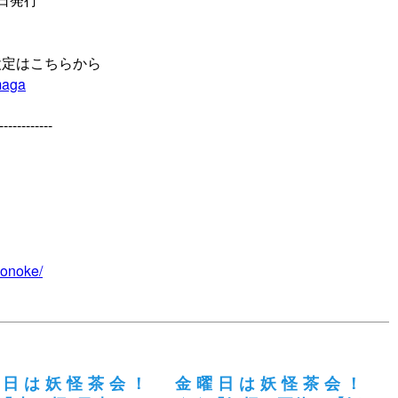
設定はこちらから
lmaga
------------
nonoke/
曜日は妖怪茶会！
金曜日は妖怪茶会！