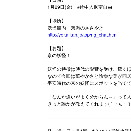
1月29日(金) ※途中入退室自由
【場所】
妖怪館内 魑魅のささやき
http://yokaikan.jp/top/rig_chat.htm
【お題】
京の妖怪！
妖怪の特徴は時代の影響を受け、驚く
なので今回は華やかさと陰惨な美が同
平安時代の京の妖怪にスポットを当て
「なんか違いがよく分からん～」って
きっと誰かが教えてくれます(｀・ω・´
---------------------------------------------------------
発 行 日：月1回・だいたい最終水曜