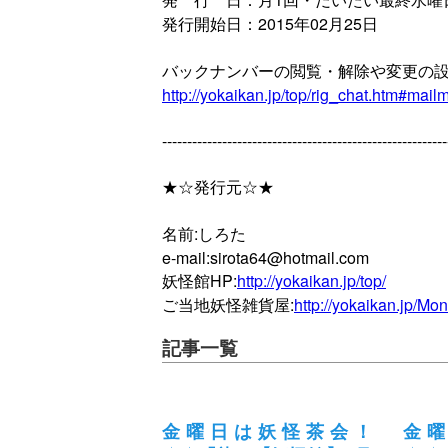
発行開始日：2015年02月25日
バックナンバーの閲覧・解除や変更の
http://yokaikan.jp/top/rig_chat.htm#mai
---------------------------------------------------------
★☆発行元☆★
名前:しろた
e-mail:sirota64@hotmail.com
妖怪館HP:
http://yokaikan.jp/top/
ご当地妖怪雑貨屋:
http://yokaikan.jp/Mo
記事一覧
金曜日は妖怪茶会！
金