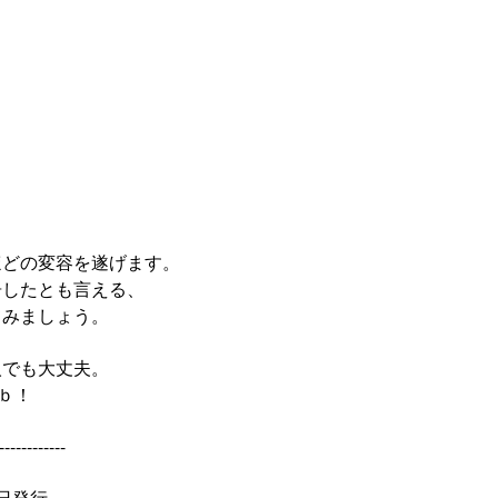
ほどの変容を遂げます。
居したとも言える、
てみましょう。
人でも大丈夫。
)ｂ！
------------
日発行