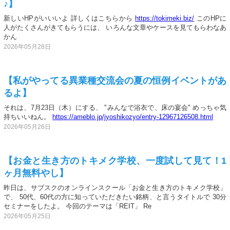
♪】
新しいHPがいいいよ 詳しくはこちらから
https://tokimeki.biz/
このHPに
人がたくさんがきてもらうには、 いろんな文章やケースを見てもらわなあ
かん
2026年05月28日
【私がやってる異業種交流会の夏の恒例イベントがあ
るよ】
それは、7月23日（木）にする、 "みんなで浴衣で、床の宴会" めっちゃ気
持ちいいねん。
https://ameblo.jp/jyoshikozyo/entry-12967126508.html
2026年05月26日
【お金と生き方のトキメク学校、一度試して見て！1
ヶ月無料やし】
昨日は、サブスクのオンラインスクール「お金と生き方のトキメク学校」
で、 50代、60代の方に知っていただきたい銘柄、と言うタイトルで 30分
セミナーをしたよ。 今回のテーマは「REIT」 Re
2026年05月25日