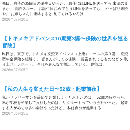
先日、息子の35回目の誕生日やった。 息子にはLINEを送っても 未読のま
まか、 既読スルー。 お誕生日おめでとうLINEを送っても、 やっぱり未読
や。 お嫁ちゃんに連絡すると 見てくれるやろけ
2026年07月20日
【トキメキアドバンス10期第3講〜保険の世界を巡る
冒険】
昨日は、東京で、トキメキ投資アドバンス（上級）コースの第３講 「投資
型年金保険を紐解く」 皆さんがしてる保険、 提案されてるものなどを 取
り上げ、レポート。 それをみんなで検証していく。 解説は、
2026年07月05日
【私の人生を変えた日〜52歳・起業前夜】
私がサラリーマンを辞めて起業しようとおもたのは、 52歳の時やった。
私が学校を卒業して入社したのは、リクルートっていう会社やった。 起業
する人がめちゃ多い会社やったけど、 私は自分が起業する
2026年06月25日