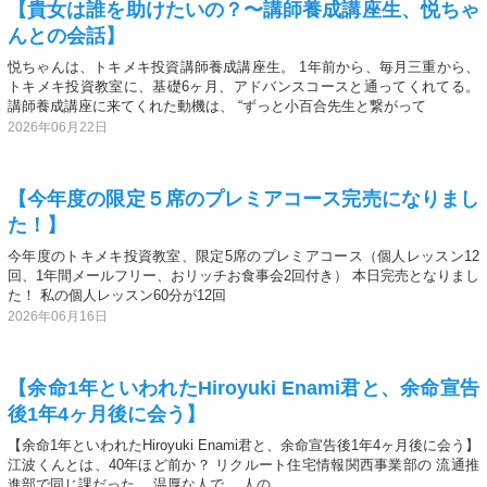
【貴女は誰を助けたいの？〜講師養成講座生、悦ちゃ
んとの会話】
悦ちゃんは、トキメキ投資講師養成講座生。 1年前から、毎月三重から、
トキメキ投資教室に、基礎6ヶ月、アドバンスコースと通ってくれてる。
講師養成講座に来てくれた動機は、 “ずっと小百合先生と繋がって
2026年06月22日
【今年度の限定５席のプレミアコース完売になりまし
た！】
今年度のトキメキ投資教室、限定5席のプレミアコース（個人レッスン12
回、1年間メールフリー、おリッチお食事会2回付き） 本日完売となりまし
た！ 私の個人レッスン60分が12回
2026年06月16日
【余命1年といわれたHiroyuki Enami君と、余命宣告
後1年4ヶ月後に会う】
【余命1年といわれたHiroyuki Enami君と、余命宣告後1年4ヶ月後に会う】
江波くんとは、40年ほど前か？ リクルート住宅情報関西事業部の 流通推
進部で同じ課だった。 温厚な人で、 人の