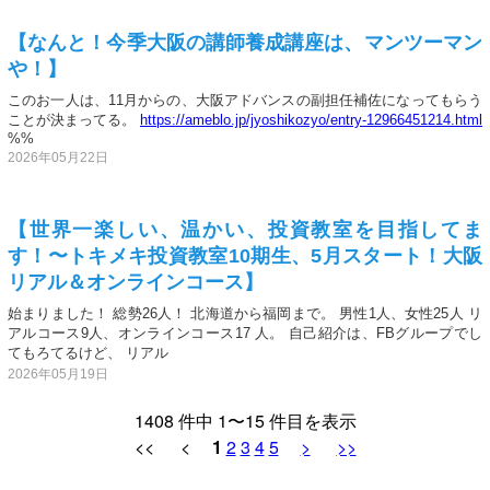
【なんと！今季大阪の講師養成講座は、マンツーマン
や！】
このお一人は、11月からの、大阪アドバンスの副担任補佐になってもらう
ことが決まってる。
https://ameblo.jp/jyoshikozyo/entry-12966451214.html
%%
2026年05月22日
【世界一楽しい、温かい、投資教室を目指してま
す！〜トキメキ投資教室10期生、5月スタート！大阪
リアル＆オンラインコース】
始まりました！ 総勢26人！ 北海道から福岡まで。 男性1人、女性25人 リ
アルコース9人、オンラインコース17 人。 自己紹介は、FBグループでし
てもろてるけど、 リアル
2026年05月19日
1408 件中 1〜15 件目を表示
<< <
1
2
3
4
5
>
>>