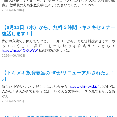
時間の講義してきました。】 テーマは 「人生に打ち克つための投資の知
識」 教職員の方も多数見学に来てくださいました。 %%hea
2026年06月04日
【6月11日（木）から、無料３時間トキメキセミナー
復活します！】
骨折や入院で、休んでたけど。、 6月11日から、また無料投資セミナーや
っていくし！ 詳細、お申し込みは公式ラインから！
https://lin.ee/rQvXW2W
私の講義の楽しさは、
2026年06月02日
【トキメキ投資教室のHPがリニューアルされたよ！
♪】
新しいHPがいいいよ 詳しくはこちらから
https://tokimeki.biz/
このHPに
人がたくさんがきてもらうには、 いろんな文章やケースを見てもらわなあ
かん
2026年05月28日