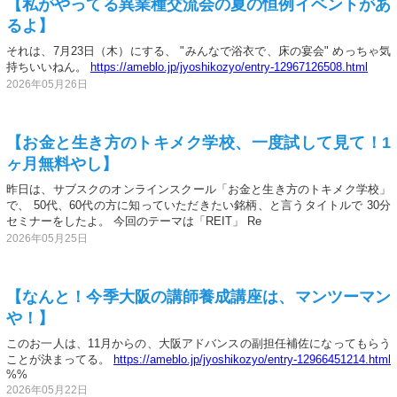
【私がやってる異業種交流会の夏の恒例イベントがあ
るよ】
それは、7月23日（木）にする、 "みんなで浴衣で、床の宴会" めっちゃ気
持ちいいねん。
https://ameblo.jp/jyoshikozyo/entry-12967126508.html
2026年05月26日
【お金と生き方のトキメク学校、一度試して見て！1
ヶ月無料やし】
昨日は、サブスクのオンラインスクール「お金と生き方のトキメク学校」
で、 50代、60代の方に知っていただきたい銘柄、と言うタイトルで 30分
セミナーをしたよ。 今回のテーマは「REIT」 Re
2026年05月25日
【なんと！今季大阪の講師養成講座は、マンツーマン
や！】
このお一人は、11月からの、大阪アドバンスの副担任補佐になってもらう
ことが決まってる。
https://ameblo.jp/jyoshikozyo/entry-12966451214.html
%%
2026年05月22日