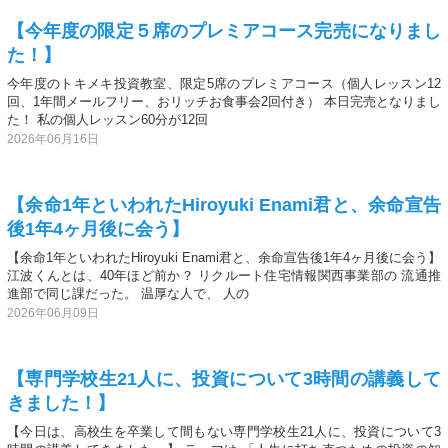
【今年度の限定５席のプレミアコース完売になりまし
た！】
今年度のトキメキ投資教室、限定5席のプレミアコース（個人レッスン12
回、1年間メールフリー、おリッチお食事会2回付き） 本日完売となりまし
た！ 私の個人レッスン60分が12回
2026年06月16日
【余命1年といわれたHiroyuki Enami君と、余命宣告
後1年4ヶ月後に会う】
【余命1年といわれたHiroyuki Enami君と、余命宣告後1年4ヶ月後に会う】
江波くんとは、40年ほど前か？ リクルート住宅情報関西事業部の 流通推
進部で同じ課だった。 温厚な人で、 人の
2026年06月09日
【専門学校生21人に、投資について3時間の講義して
きました！】
【今日は、高校生を卒業して間もない専門学校生21人に、投資について3