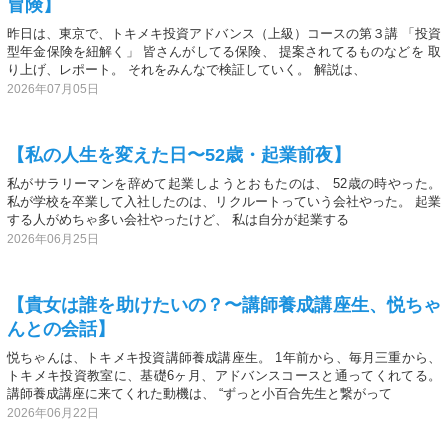
冒険】
昨日は、東京で、トキメキ投資アドバンス（上級）コースの第３講 「投資
型年金保険を紐解く」 皆さんがしてる保険、 提案されてるものなどを 取
り上げ、レポート。 それをみんなで検証していく。 解説は、
2026年07月05日
【私の人生を変えた日〜52歳・起業前夜】
私がサラリーマンを辞めて起業しようとおもたのは、 52歳の時やった。
私が学校を卒業して入社したのは、リクルートっていう会社やった。 起業
する人がめちゃ多い会社やったけど、 私は自分が起業する
2026年06月25日
【貴女は誰を助けたいの？〜講師養成講座生、悦ちゃ
んとの会話】
悦ちゃんは、トキメキ投資講師養成講座生。 1年前から、毎月三重から、
トキメキ投資教室に、基礎6ヶ月、アドバンスコースと通ってくれてる。
講師養成講座に来てくれた動機は、 “ずっと小百合先生と繋がって
2026年06月22日