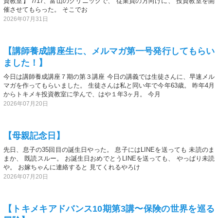
資教室】 7/17、富山のクリニックで、 従業員の方向けに、 投資教室を開
催させてもらった。 そこでお
2026年07月31日
【講師養成講座生に、メルマガ第一号発行してもらい
ました！】
今日は講師養成講座７期の第３講座 今日の講義では生徒さんに、早速メル
マガを作ってもらいました。 生徒さんは私と同い年で今年63歳。 昨年4月
からトキメキ投資教室に学んで、はや１年3ヶ月。 今月
2026年07月20日
【母親記念日】
先日、息子の35回目の誕生日やった。 息子にはLINEを送っても 未読のま
まか、 既読スルー。 お誕生日おめでとうLINEを送っても、 やっぱり未読
や。 お嫁ちゃんに連絡すると 見てくれるやろけ
2026年07月20日
【トキメキアドバンス10期第3講〜保険の世界を巡る