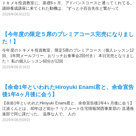
トキメキ投資教室に、基礎6ヶ月、アドバンスコースと通ってくれてる。
講師養成講座に来てくれた動機は、 “ずっと小百合先生と繋がって
2026年06月22日
【今年度の限定５席のプレミアコース完売になりまし
た！】
今年度のトキメキ投資教室、限定5席のプレミアコース（個人レッスン12
回、1年間メールフリー、おリッチお食事会2回付き） 本日完売となりまし
た！ 私の個人レッスン60分が12回
2026年06月16日
【余命1年といわれたHiroyuki Enami君と、余命宣告
後1年4ヶ月後に会う】
【余命1年といわれたHiroyuki Enami君と、余命宣告後1年4ヶ月後に会う】
江波くんとは、40年ほど前か？ リクルート住宅情報関西事業部の 流通推
進部で同じ課だった。 温厚な人で、 人の
2026年06月09日