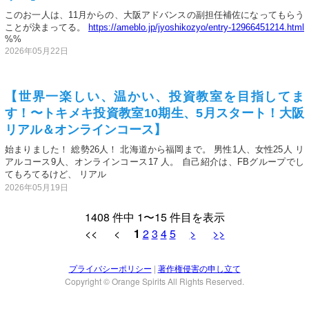
このお一人は、11月からの、大阪アドバンスの副担任補佐になってもらう
ことが決まってる。
https://ameblo.jp/jyoshikozyo/entry-12966451214.html
%%
2026年05月22日
【世界一楽しい、温かい、投資教室を目指してま
す！〜トキメキ投資教室10期生、5月スタート！大阪
リアル＆オンラインコース】
始まりました！ 総勢26人！ 北海道から福岡まで。 男性1人、女性25人 リ
アルコース9人、オンラインコース17 人。 自己紹介は、FBグループでし
てもろてるけど、 リアル
2026年05月19日
1408 件中 1〜15 件目を表示
<< <
1
2
3
4
5
>
>>
プライバシーポリシー
|
著作権侵害の申し立て
Copyright © Orange Spirits All Rights Reserved.