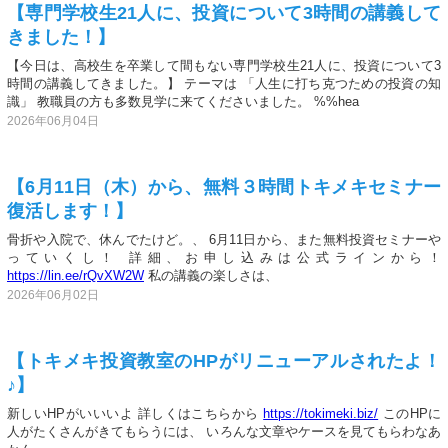
【専門学校生21人に、投資について3時間の講義して
きました！】
【今日は、高校生を卒業して間もない専門学校生21人に、投資について3
時間の講義してきました。】 テーマは 「人生に打ち克つための投資の知
識」 教職員の方も多数見学に来てくださいました。 %%hea
2026年06月04日
【6月11日（木）から、無料３時間トキメキセミナー
復活します！】
骨折や入院で、休んでたけど。、 6月11日から、また無料投資セミナーや
っていくし！ 詳細、お申し込みは公式ラインから！
https://lin.ee/rQvXW2W
私の講義の楽しさは、
2026年06月02日
【トキメキ投資教室のHPがリニューアルされたよ！
♪】
新しいHPがいいいよ 詳しくはこちらから
https://tokimeki.biz/
このHPに
人がたくさんがきてもらうには、 いろんな文章やケースを見てもらわなあ