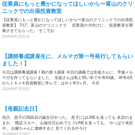
従業員にもっと豊かになってほしいから〜富山のクリ
ニックでの出張投資教室
【従業員にもっと豊かになってほしいから〜富山のクリニックでの出張投
資教室】 7/17、富山のクリニックで、 従業員の方向けに、 投資教室を開
催させてもらった。 そこでお
2026年07月31日
【講師養成講座生に、メルマガ第一号発行してもらい
ました！】
今日は講師養成講座７期の第３講座 今日の講義では生徒さんに、早速メル
マガを作ってもらいました。 生徒さんは私と同い年で今年63歳。 昨年4月
からトキメキ投資教室に学んで、はや１年3ヶ月。 今月
2026年07月20日
【母親記念日】
先日、息子の35回目の誕生日やった。 息子にはLINEを送っても 未読のま
まか、 既読スルー。 お誕生日おめでとうLINEを送っても、 やっぱり未読
や。 お嫁ちゃんに連絡すると 見てくれるやろけ
2026年07月20日