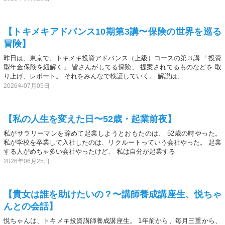
【トキメキアドバンス10期第3講〜保険の世界を巡る
冒険】
昨日は、東京で、トキメキ投資アドバンス（上級）コースの第３講 「投資
型年金保険を紐解く」 皆さんがしてる保険、 提案されてるものなどを 取
り上げ、レポート。 それをみんなで検証していく。 解説は、
2026年07月05日
【私の人生を変えた日〜52歳・起業前夜】
私がサラリーマンを辞めて起業しようとおもたのは、 52歳の時やった。
私が学校を卒業して入社したのは、リクルートっていう会社やった。 起業
する人がめちゃ多い会社やったけど、 私は自分が起業する
2026年06月25日
【貴女は誰を助けたいの？〜講師養成講座生、悦ちゃ
んとの会話】
悦ちゃんは、トキメキ投資講師養成講座生。 1年前から、毎月三重から、