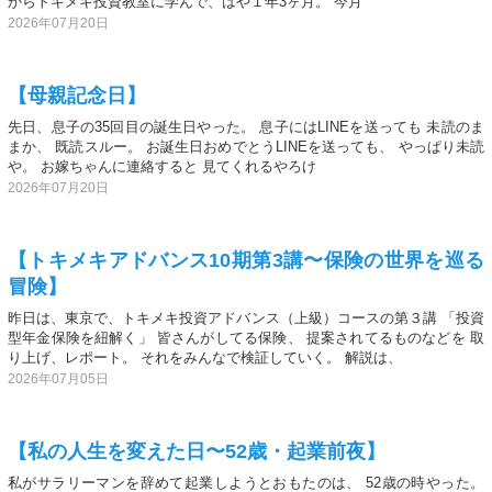
からトキメキ投資教室に学んで、はや１年3ヶ月。 今月
2026年07月20日
【母親記念日】
先日、息子の35回目の誕生日やった。 息子にはLINEを送っても 未読のま
まか、 既読スルー。 お誕生日おめでとうLINEを送っても、 やっぱり未読
や。 お嫁ちゃんに連絡すると 見てくれるやろけ
2026年07月20日
【トキメキアドバンス10期第3講〜保険の世界を巡る
冒険】
昨日は、東京で、トキメキ投資アドバンス（上級）コースの第３講 「投資
型年金保険を紐解く」 皆さんがしてる保険、 提案されてるものなどを 取
り上げ、レポート。 それをみんなで検証していく。 解説は、
2026年07月05日
【私の人生を変えた日〜52歳・起業前夜】
私がサラリーマンを辞めて起業しようとおもたのは、 52歳の時やった。