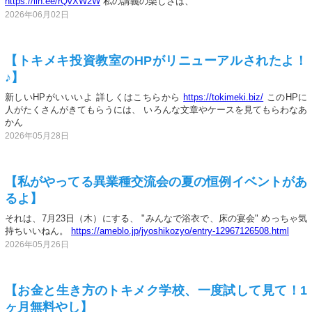
https://lin.ee/rQvXW2W
私の講義の楽しさは、
2026年06月02日
【トキメキ投資教室のHPがリニューアルされたよ！
♪】
新しいHPがいいいよ 詳しくはこちらから
https://tokimeki.biz/
このHPに
人がたくさんがきてもらうには、 いろんな文章やケースを見てもらわなあ
かん
2026年05月28日
【私がやってる異業種交流会の夏の恒例イベントがあ
るよ】
それは、7月23日（木）にする、 "みんなで浴衣で、床の宴会" めっちゃ気
持ちいいねん。
https://ameblo.jp/jyoshikozyo/entry-12967126508.html
2026年05月26日
【お金と生き方のトキメク学校、一度試して見て！1
ヶ月無料やし】