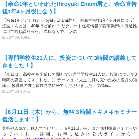
【余命1年といわれたHiroyuki Enami君と、余命宣告
後1年4ヶ月後に会う】
【余命1年といわれたHiroyuki Enami君と、余命宣告後1年4ヶ月後に会う】
江波くんとは、40年ほど前か？ リクルート住宅情報関西事業部の 流通推
進部で同じ課だった。 温厚な人で、 人の
2026年06月09日
【専門学校生21人に、投資について3時間の講義して
きました！】
【今日は、高校生を卒業して間もない専門学校生21人に、投資について3
時間の講義してきました。】 テーマは 「人生に打ち克つための投資の知
識」 教職員の方も多数見学に来てくださいました。 %%hea
2026年06月04日
【6月11日（木）から、無料３時間トキメキセミナー
復活します！】
骨折や入院で、休んでたけど。、 6月11日から、また無料投資セミナーや
っていくし！ 詳細、お申し込みは公式ラインから！