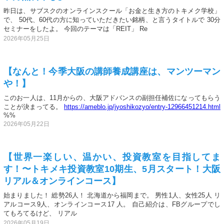
昨日は、サブスクのオンラインスクール「お金と生き方のトキメク学校」
で、 50代、60代の方に知っていただきたい銘柄、と言うタイトルで 30分
セミナーをしたよ。 今回のテーマは「REIT」 Re
2026年05月25日
【なんと！今季大阪の講師養成講座は、マンツーマン
や！】
このお一人は、11月からの、大阪アドバンスの副担任補佐になってもらう
ことが決まってる。
https://ameblo.jp/jyoshikozyo/entry-12966451214.html
%%
2026年05月22日
【世界一楽しい、温かい、投資教室を目指してま
す！〜トキメキ投資教室10期生、5月スタート！大阪
リアル＆オンラインコース】
始まりました！ 総勢26人！ 北海道から福岡まで。 男性1人、女性25人 リ
アルコース9人、オンラインコース17 人。 自己紹介は、FBグループでし
てもろてるけど、 リアル
2026年05月19日