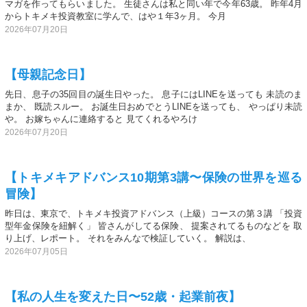
マガを作ってもらいました。 生徒さんは私と同い年で今年63歳。 昨年4月
からトキメキ投資教室に学んで、はや１年3ヶ月。 今月
2026年07月20日
【母親記念日】
先日、息子の35回目の誕生日やった。 息子にはLINEを送っても 未読のま
まか、 既読スルー。 お誕生日おめでとうLINEを送っても、 やっぱり未読
や。 お嫁ちゃんに連絡すると 見てくれるやろけ
2026年07月20日
【トキメキアドバンス10期第3講〜保険の世界を巡る
冒険】
昨日は、東京で、トキメキ投資アドバンス（上級）コースの第３講 「投資
型年金保険を紐解く」 皆さんがしてる保険、 提案されてるものなどを 取
り上げ、レポート。 それをみんなで検証していく。 解説は、
2026年07月05日
【私の人生を変えた日〜52歳・起業前夜】