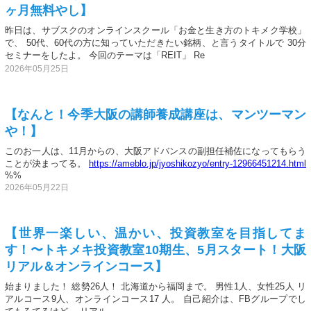
ヶ月無料やし】
昨日は、サブスクのオンラインスクール「お金と生き方のトキメク学校」
で、 50代、60代の方に知っていただきたい銘柄、と言うタイトルで 30分
セミナーをしたよ。 今回のテーマは「REIT」 Re
2026年05月25日
【なんと！今季大阪の講師養成講座は、マンツーマン
や！】
このお一人は、11月からの、大阪アドバンスの副担任補佐になってもらう
ことが決まってる。
https://ameblo.jp/jyoshikozyo/entry-12966451214.html
%%
2026年05月22日
【世界一楽しい、温かい、投資教室を目指してま
す！〜トキメキ投資教室10期生、5月スタート！大阪
リアル＆オンラインコース】
始まりました！ 総勢26人！ 北海道から福岡まで。 男性1人、女性25人 リ
アルコース9人、オンラインコース17 人。 自己紹介は、FBグループでし