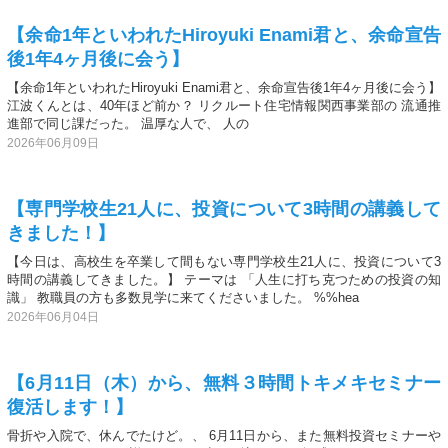
【余命1年といわれたHiroyuki Enami君と、余命宣告
後1年4ヶ月後に会う】
【余命1年といわれたHiroyuki Enami君と、余命宣告後1年4ヶ月後に会う】
江波くんとは、40年ほど前か？ リクルート住宅情報関西事業部の 流通推
進部で同じ課だった。 温厚な人で、 人の
2026年06月09日
【専門学校生21人に、投資について3時間の講義して
きました！】
【今日は、高校生を卒業して間もない専門学校生21人に、投資について3
時間の講義してきました。】 テーマは 「人生に打ち克つための投資の知
識」 教職員の方も多数見学に来てくださいました。 %%hea
2026年06月04日
【6月11日（木）から、無料３時間トキメキセミナー
復活します！】
骨折や入院で、休んでたけど。、 6月11日から、また無料投資セミナーや