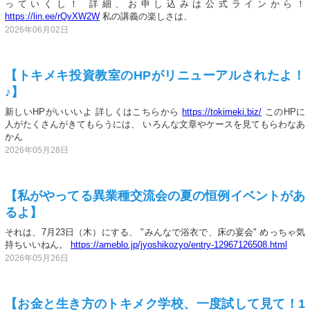
っていくし！ 詳細、お申し込みは公式ラインから！
https://lin.ee/rQvXW2W
私の講義の楽しさは、
2026年06月02日
【トキメキ投資教室のHPがリニューアルされたよ！
♪】
新しいHPがいいいよ 詳しくはこちらから
https://tokimeki.biz/
このHPに
人がたくさんがきてもらうには、 いろんな文章やケースを見てもらわなあ
かん
2026年05月28日
【私がやってる異業種交流会の夏の恒例イベントがあ
るよ】
それは、7月23日（木）にする、 "みんなで浴衣で、床の宴会" めっちゃ気
持ちいいねん。
https://ameblo.jp/jyoshikozyo/entry-12967126508.html
2026年05月26日
【お金と生き方のトキメク学校、一度試して見て！1