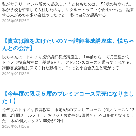
私がサラリーマンを辞めて起業しようとおもたのは、 52歳の時やった。
私が学校を卒業して入社したのは、リクルートっていう会社やった。 起業
する人がめちゃ多い会社やったけど、 私は自分が起業する
2026年06月25日
【貴女は誰を助けたいの？〜講師養成講座生、悦ちゃ
んとの会話】
悦ちゃんは、トキメキ投資講師養成講座生。 1年前から、毎月三重から、
トキメキ投資教室に、基礎6ヶ月、アドバンスコースと通ってくれてる。
講師養成講座に来てくれた動機は、 “ずっと小百合先生と繋がって
2026年06月22日
【今年度の限定５席のプレミアコース完売になりまし
た！】
今年度のトキメキ投資教室、限定5席のプレミアコース（個人レッスン12
回、1年間メールフリー、おリッチお食事会2回付き） 本日完売となりまし
た！ 私の個人レッスン60分が12回
2026年06月16日