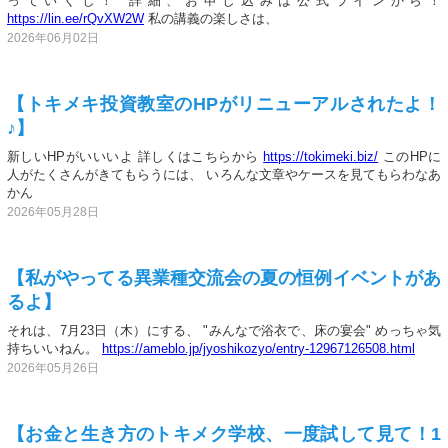
っていくし！ 詳細、お申し込みは公式ラインから！
https://lin.ee/rQvXW2W
私の講義の楽しさは、
2026年06月02日
【トキメキ投資教室のHPがリニューアルされたよ！
♪】
新しいHPがいいいよ 詳しくはこちらから
https://tokimeki.biz/
このHPに
人がたくさんがきてもらうには、 いろんな文章やケースを見てもらわなあ
かん
2026年05月28日
【私がやってる異業種交流会の夏の恒例イベントがあ
るよ】
それは、7月23日（木）にする、 "みんなで浴衣で、床の宴会" めっちゃ気
持ちいいねん。
https://ameblo.jp/jyoshikozyo/entry-12967126508.html
2026年05月26日
【お金と生き方のトキメク学校、一度試して見て！1