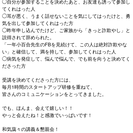
◯自分が参加することを決めたあと、お友達も誘って参加し
てくれはった人
◯耳が悪く、うまく話せないことを気にしてはったけと、勇
気を出して参加してくれはった方
◯昨年申し込んでたけど、ご家族から「きっと詐欺やし」と
説得されて辞められた。
「一年小百合先生のFBを見続けて、この人は絶対詐欺やな
い」と確信して、満を持して、参加してくれはった人
◯病気を発症して、悩んで悩んで、でも前を向うと決めてく
ださった方
受講を決めてくださった方には、
毎月1時間のスタートアップ研修を重ねて、
皆さんのコミュニケーションをとってきました。
でも、ほんま、会えて嬉しい！！
やっと会えたね！と感激でいっぱいです！
和気藹々の講義＆懇親会！