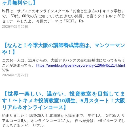
ヶ月無料やし】
昨日は、サブスクのオンラインスクール「お金と生き方のトキメク学校」
で、 50代、60代の方に知っていただきたい銘柄、と言うタイトルで 30分
セミナーをしたよ。 今回のテーマは「REIT」 Re
2026年05月25日
【なんと！今季大阪の講師養成講座は、マンツーマン
や！】
このお一人は、11月からの、大阪アドバンスの副担任補佐になってもらう
ことが決まってる。
https://ameblo.jp/jyoshikozyo/entry-12966451214.html
%%
2026年05月22日
【世界一楽しい、温かい、投資教室を目指してま
す！〜トキメキ投資教室10期生、5月スタート！大阪
リアル＆オンラインコース】
始まりました！ 総勢26人！ 北海道から福岡まで。 男性1人、女性25人 リ
アルコース9人、オンラインコース17 人。 自己紹介は、FBグループでし
てもろてるけど、 リアル