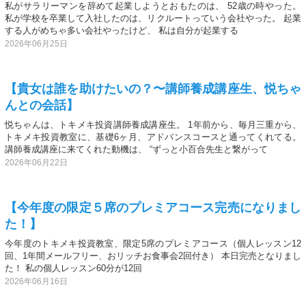
私がサラリーマンを辞めて起業しようとおもたのは、 52歳の時やった。
私が学校を卒業して入社したのは、リクルートっていう会社やった。 起業
する人がめちゃ多い会社やったけど、 私は自分が起業する
2026年06月25日
【貴女は誰を助けたいの？〜講師養成講座生、悦ちゃ
んとの会話】
悦ちゃんは、トキメキ投資講師養成講座生。 1年前から、毎月三重から、
トキメキ投資教室に、基礎6ヶ月、アドバンスコースと通ってくれてる。
講師養成講座に来てくれた動機は、 “ずっと小百合先生と繋がって
2026年06月22日
【今年度の限定５席のプレミアコース完売になりまし
た！】
今年度のトキメキ投資教室、限定5席のプレミアコース（個人レッスン12
回、1年間メールフリー、おリッチお食事会2回付き） 本日完売となりまし
た！ 私の個人レッスン60分が12回
2026年06月16日