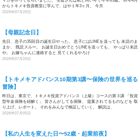
マガを作ってもらいました。 生徒さんは私と同い年で今年63歳。 昨年4月
からトキメキ投資教室に学んで、はや１年3ヶ月。 今月
2026年07月20日
【母親記念日】
先日、息子の35回目の誕生日やった。 息子にはLINEを送っても 未読のま
まか、 既読スルー。 お誕生日おめでとうLINEを送っても、 やっぱり未読
や。 お嫁ちゃんに連絡すると 見てくれるやろけ
2026年07月20日
【トキメキアドバンス10期第3講〜保険の世界を巡る
冒険】
昨日は、東京で、トキメキ投資アドバンス（上級）コースの第３講 「投資
型年金保険を紐解く」 皆さんがしてる保険、 提案されてるものなどを 取
り上げ、レポート。 それをみんなで検証していく。 解説は、
2026年07月05日
【私の人生を変えた日〜52歳・起業前夜】