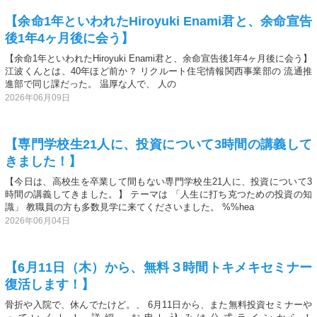
【余命1年といわれたHiroyuki Enami君と、余命宣告
後1年4ヶ月後に会う】
【余命1年といわれたHiroyuki Enami君と、余命宣告後1年4ヶ月後に会う】
江波くんとは、40年ほど前か？ リクルート住宅情報関西事業部の 流通推
進部で同じ課だった。 温厚な人で、 人の
2026年06月09日
【専門学校生21人に、投資について3時間の講義して
きました！】
【今日は、高校生を卒業して間もない専門学校生21人に、投資について3
時間の講義してきました。】 テーマは 「人生に打ち克つための投資の知
識」 教職員の方も多数見学に来てくださいました。 %%hea
2026年06月04日
【6月11日（木）から、無料３時間トキメキセミナー
復活します！】
骨折や入院で、休んでたけど。、 6月11日から、また無料投資セミナーや