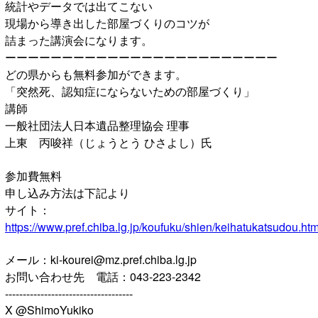
統計やデータでは出てこない
現場から導き出した部屋づくりのコツが
詰まった講演会になります。
ーーーーーーーーーーーーーーーーーーーーーーーー
どの県からも無料参加ができます。
「突然死、認知症にならないための部屋づくり」
講師
一般社団法人日本遺品整理協会 理事
上東 丙唆祥（じょうとう ひさよし）氏
参加費無料
申し込み方法は下記より
サイト：
https://www.pref.chiba.lg.jp/koufuku/shien/keihatukatsudou.htm
メール：ki-kourei@mz.pref.chiba.lg.jp
お問い合わせ先 電話：043-223-2342
------------------------------------
X @ShimoYukiko