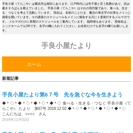
手良小屋（てらこや）は横浜市は南区にあります。江戸時代には寺子屋と言う私塾があり、読み
書きそろばんを教えていました。 手良小屋（てらこや）はそれの現代版であり、食べる、生き
る、つなぐを考えて活動しています。 現在は、名前のことだま、魔法の筆文字の伝筆をメインに
講座を開いています。その講座のスケジュールをメインに報告する月に１度発行するメルマガで
す。 メルマガだけに長期のスケジュールをご案内しています。 臨時便もあります。 登録名は、
ニックネームでもOKです。名字の欄に入れてください。お名前だけでも名字の欄でお願いしま
す。
手良小屋たより
ホーム
新着記事
手良小屋たより第6７号 先を急ぐな今を生きよう
◆＊◇＊◆＊◇＊◆＊◇＊◆＊◇ 食べる・生きる・つなぐ 手良小屋（て
らこや） たより 第67号 2018.12.02 ◆＊◇＊◆＊◇＊◆＊◇＊◆＊◇
こんにちは、○○○○ さん
2018年12月02日