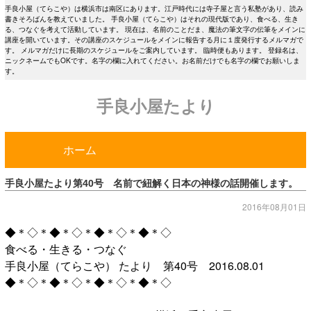
手良小屋（てらこや）は横浜市は南区にあります。江戸時代には寺子屋と言う私塾があり、読み
書きそろばんを教えていました。 手良小屋（てらこや）はそれの現代版であり、食べる、生き
る、つなぐを考えて活動しています。 現在は、名前のことだま、魔法の筆文字の伝筆をメインに
講座を開いています。その講座のスケジュールをメインに報告する月に１度発行するメルマガで
す。 メルマガだけに長期のスケジュールをご案内しています。 臨時便もあります。 登録名は、
ニックネームでもOKです。名字の欄に入れてください。お名前だけでも名字の欄でお願いしま
す。
手良小屋たより
ホーム
手良小屋たより第40号 名前で紐解く日本の神様の話開催します。
2016年08月01日
◆＊◇＊◆＊◇＊◆＊◇＊◆＊◇
食べる・生きる・つなぐ
手良小屋（てらこや） たより 第40号 2016.08.01
◆＊◇＊◆＊◇＊◆＊◇＊◆＊◇