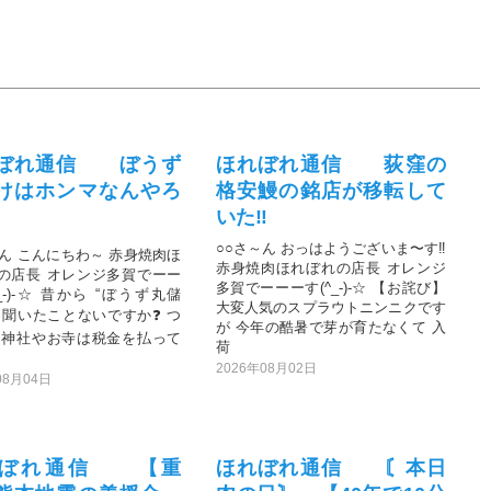
ぼれ通信 ぼうず
ほれぼれ通信 荻窪の
けはホンマなんやろ
格安鰻の銘店が移転して
いた‼️
○○さ～ん おっはようございま〜す‼️
～ん こんにちわ～ 赤身焼肉ほ
赤身焼肉ほれぼれの店長 オレンジ
の店長 オレンジ多賀でーー
多賀でーーーす(^_-)-☆ 【お詫び】
_-)-☆ 昔から “ぼうず丸儲
大変人気のスプラウトニンニクです
て聞いたことないですか❓ つ
が 今年の酷暑で芽が育たなくて 入
「神社やお寺は税金を払って
荷
2026年08月02日
08月04日
れぼれ通信 【重
ほれぼれ通信 〘本日