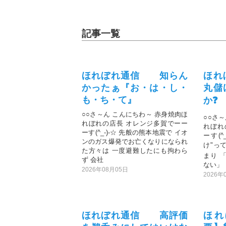
記事一覧
ほれぼれ通信 知らん
ほれ
かったぁ『お・は・し・
丸儲
も・ち・て』
か❓
○○さ～ん こんにちわ～ 赤身焼肉ほ
○○さ
れぼれの店長 オレンジ多賀でーー
れぼれ
ーす(^_-)-☆ 先般の熊本地震で イオ
ーす(^
ンのガス爆発でお亡くなりになられ
け"っ
た方々は 一度避難したにも拘わら
まり 
ず 会社
ない」
2026年08月05日
2026年
ほれぼれ通信 高評価
ほ