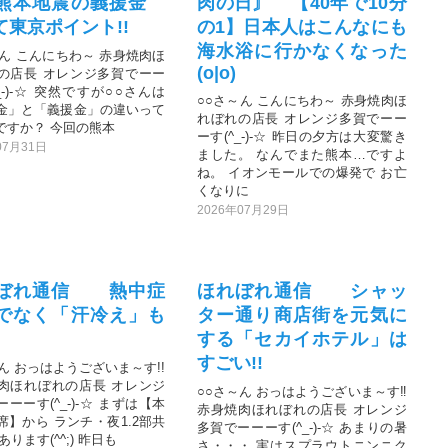
熊本地震の義援金
肉の日〙 【40年で10分
て東京ポイント!!
の1】日本人はこんなにも
海水浴に行かなくなった
～ん こんにちわ～ 赤身焼肉ほ
(o|o)
の店長 オレンジ多賀でーー
_-)-☆ 突然ですが○○さんは
○○さ～ん こんにちわ～ 赤身焼肉ほ
金」と「義援金」の違いって
れぼれの店長 オレンジ多賀でーー
ですか？ 今回の熊本
ーす(^_-)-☆ 昨日の夕方は大変驚き
07月31日
ました。 なんでまた熊本…ですよ
ね。 イオンモールでの爆発で お亡
くなりに
2026年07月29日
ぼれ通信 熱中症
ほれぼれ通信 シャッ
でなく「汗冷え」も
ター通り商店街を元気に
する「セカイホテル」は
すごい!!
ん おっはようございま～す!!
肉ほれぼれの店長 オレンジ
○○さ～ん おっはようございま～す‼️
ーーす(^_-)-☆ まずは【本
赤身焼肉ほれぼれの店長 オレンジ
席】から ランチ・夜1.2部共
多賀でーーーす(^_-)-☆ あまりの暑
あります(^^;) 昨日も
さ・・・ 実はスプラウトニンニク