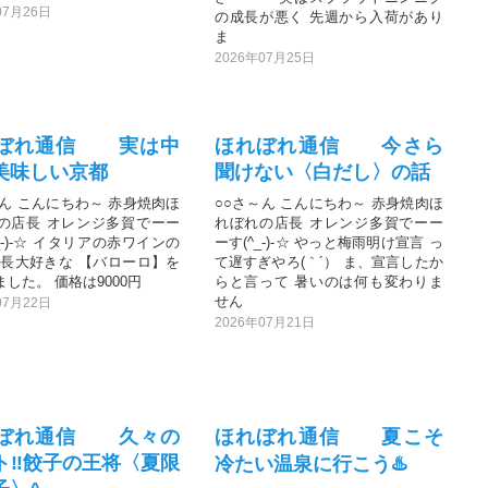
07月26日
の成長が悪く 先週から入荷があり
ま
2026年07月25日
ぼれ通信 実は中
ほれぼれ通信 今さら
美味しい京都
聞けない〈白だし〉の話
～ん こんにちわ～ 赤身焼肉ほ
○○さ～ん こんにちわ～ 赤身焼肉ほ
の店長 オレンジ多賀でーー
れぼれの店長 オレンジ多賀でーー
_-)-☆ イタリアの赤ワインの
ーす(^_-)-☆ やっと梅雨明け宣言 っ
店長大好きな 【バローロ】を
て遅すぎやろ(｀´） ま、宣言したか
した。 価格は9000円
らと言って 暑いのは何も変わりま
せん
07月22日
2026年07月21日
ぼれ通信 久々の
ほれぼれ通信 夏こそ
ト‼️餃子の王将〈夏限
冷たい温泉に行こう♨️