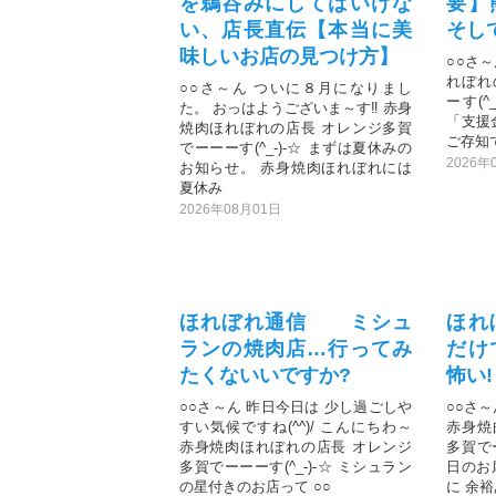
を鵜呑みにしてはいけな
要】
い、店長直伝【本当に美
そし
味しいお店の見つけ方】
○○さ
れぼれ
○○さ～ん ついに８月になりまし
ーす(^
た。 おっはようございま～す‼️ 赤身
「支援
焼肉ほれぼれの店長 オレンジ多賀
ご存知
でーーーす(^_-)-☆ まずは夏休みの
2026年
お知らせ。 赤身焼肉ほれぼれには
夏休み
2026年08月01日
ほれぼれ通信 ミシュ
ほれ
ランの焼肉店…行ってみ
だけ
たくないいですか?
怖い!
○○さ～ん 昨日今日は 少し過ごしや
○○さ～
すい気候ですね(^^)/ こんにちわ～
赤身焼
赤身焼肉ほれぼれの店長 オレンジ
多賀でー
多賀でーーーす(^_-)-☆ ミシュラン
日のお
の星付きのお店って ○○
に 余裕