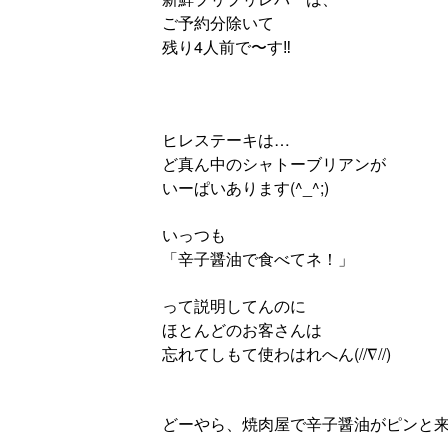
ご予約分除いて
残り4人前で〜す‼︎
ヒレステーキは…
ど真ん中のシャトーブリアンが
いーぱいあります(^_^;)
いっつも
「辛子醤油で食べてネ！」
って説明してんのに
ほとんどのお客さんは
忘れてしもて使わはれへん(//∇//)
どーやら、焼肉屋で辛子醤油がピンと