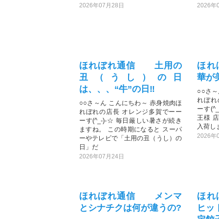
2026年07月28日
2026年
ほれぼれ通信 土用の
ほれ
丑（うし）の日
華が
は、、、“牛”の日‼️
○○さ
れぼれ
○○さ～ん こんにちわ～ 赤身焼肉ほ
ーす(^
れぼれの店長 オレンジ多賀でーー
王様 
ーす(^_-)-☆ 毎日厳しい暑さが続き
入荷しま
ますね。 この時期になると スーパ
2026年
ーやテレビで「土用の丑（うし）の
日」だ
2026年07月24日
ほれぼれ通信 メンマ
ほれ
とシナチクは何が違うの?
ヒッ