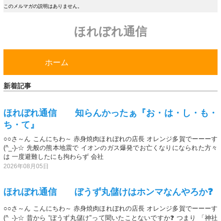
このメルマガの説明はありません。
ほれぼれ通信
ホーム
新着記事
ほれぼれ通信 知らんかったぁ『お・は・し・も・
ち・て』
○○さ～ん こんにちわ～ 赤身焼肉ほれぼれの店長 オレンジ多賀でーーーす
(^_-)-☆ 先般の熊本地震で イオンのガス爆発でお亡くなりになられた方々
は 一度避難したにも拘わらず 会社
2026年08月05日
ほれぼれ通信 ぼうず丸儲けはホンマなんやろか❓
○○さ～ん こんにちわ～ 赤身焼肉ほれぼれの店長 オレンジ多賀でーーーす
(^_-)-☆ 昔から “ぼうず丸儲け"って聞いたことないですか❓ つまり 「神社