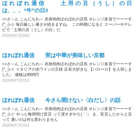
ほれぼれ通信 土用の丑（うし）の日
は、、、“牛”の日‼️
○○さ～ん こんにちわ～ 赤身焼肉ほれぼれの店長 オレンジ多賀でーーーす
(^_-)-☆ 毎日厳しい暑さが続きますね。 この時期になると スーパーやテレ
ビで「土用の丑（うし）の日」だ
2026年07月24日
ほれぼれ通信 実は中華が美味しい京都
○○さ～ん こんにちわ～ 赤身焼肉ほれぼれの店長 オレンジ多賀でーーーす
(^_-)-☆ イタリアの赤ワインの王様 店長大好きな 【バローロ】を入荷しま
した。 価格は9000円
2026年07月22日
ほれぼれ通信 今さら聞けない〈白だし〉の話
○○さ～ん こんにちわ～ 赤身焼肉ほれぼれの店長 オレンジ多賀でーーーす
(^_-)-☆ やっと梅雨明け宣言 って遅すぎやろ(｀´） ま、宣言したからと言
って 暑いのは何も変わりません
2026年07月21日