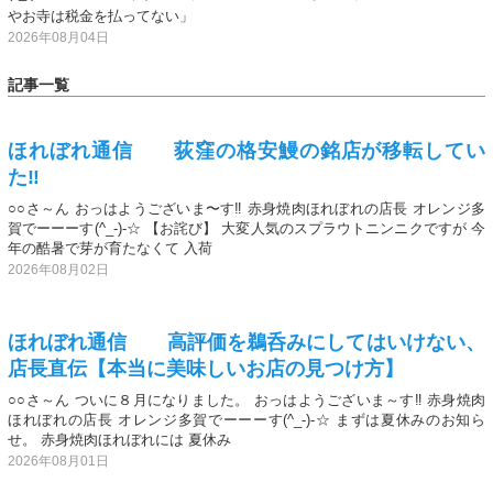
やお寺は税金を払ってない」
2026年08月04日
記事一覧
ほれぼれ通信 荻窪の格安鰻の銘店が移転してい
た‼️
○○さ～ん おっはようございま〜す‼️ 赤身焼肉ほれぼれの店長 オレンジ多
賀でーーーす(^_-)-☆ 【お詫び】 大変人気のスプラウトニンニクですが 今
年の酷暑で芽が育たなくて 入荷
2026年08月02日
ほれぼれ通信 高評価を鵜呑みにしてはいけない、
店長直伝【本当に美味しいお店の見つけ方】
○○さ～ん ついに８月になりました。 おっはようございま～す‼️ 赤身焼肉
ほれぼれの店長 オレンジ多賀でーーーす(^_-)-☆ まずは夏休みのお知ら
せ。 赤身焼肉ほれぼれには 夏休み
2026年08月01日