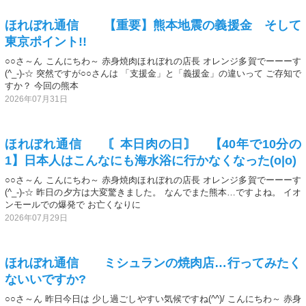
ほれぼれ通信 【重要】熊本地震の義援金 そして
東京ポイント!!
○○さ～ん こんにちわ～ 赤身焼肉ほれぼれの店長 オレンジ多賀でーーーす
(^_-)-☆ 突然ですが○○さんは 「支援金」と「義援金」の違いって ご存知で
すか？ 今回の熊本
2026年07月31日
ほれぼれ通信 〘本日肉の日〙 【40年で10分の
1】日本人はこんなにも海水浴に行かなくなった(o|o)
○○さ～ん こんにちわ～ 赤身焼肉ほれぼれの店長 オレンジ多賀でーーーす
(^_-)-☆ 昨日の夕方は大変驚きました。 なんでまた熊本…ですよね。 イオ
ンモールでの爆発で お亡くなりに
2026年07月29日
ほれぼれ通信 ミシュランの焼肉店…行ってみたく
ないいですか?
○○さ～ん 昨日今日は 少し過ごしやすい気候ですね(^^)/ こんにちわ～ 赤身