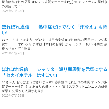
焼肉ほれぼれの店長 オレンジ多賀でーーーす(^_-)-☆ ミシュランの星付き
のお店って ○○
2026年07月28日
ほれぼれ通信 熱中症だけでなく「汗冷え」も怖
い!
○○さ～ん おっはようございま～す!! 赤身焼肉ほれぼれの店長 オレンジ多
賀でーーーす(^_-)-☆ まずは【本日のお席】から ランチ・夜1.2部共に 余
裕あります(^^;) 昨日も
2026年07月26日
ほれぼれ通信 シャッター通り商店街を元気にする
「セカイホテル」はすごい!!
○○さ～ん おっはようございま～す‼️ 赤身焼肉ほれぼれの店長 オレンジ多
賀でーーーす(^_-)-☆ あまりの暑さ・・・ 実はスプラウトニンニクの成長
が悪く 先週から入荷がありま
2026年07月25日