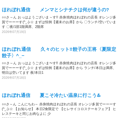
ほれぼれ通信 メンマとシナチクは何が違うの?
○○さ～ん おっはようございま～す!! 赤身焼肉ほれぼれの店長 オレンジ多
賀でーーーす(^_-)-☆ まずは恒例【週末のお席】から 〇ランチ/空いていま
す 〇夜/1部1階満席、2階席
2026年07月19日
ほれぼれ通信 久々のヒット‼️餃子の王将〈夏限定
餃子〉^_−
○○さ～ん おっはようございま〜す‼️ 赤身焼肉ほれぼれの店長 オレンジ多
賀でーーーす(^_-)-☆ まずは恒例【週末のお席】から ランチ/本日は満席、
明日は空いてます 夜/本日1
2026年07月18日
ほれぼれ通信 夏こそ冷たい温泉に行こう♨️
○○さ～ん こんにちわ～ 赤身焼肉ほれぼれの店長 オレンジ多賀でーーーす
(^_-)-☆ 【お知らせ】 本日2食限定で 【ヒレサイコロステーキフェア】 ヒ
レステーキと同じお肉なよに 少