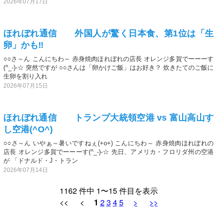
2026年07月17日
ほれぼれ通信 外国人が驚く日本食、第1位は「生
卵」かも‼️
○○さ～ん こんにちわ～ 赤身焼肉ほれぼれの店長 オレンジ多賀でーーーす
(^_-)-☆ 突然ですが ○○さんは「卵かけご飯」はお好き？ 炊きたてのご飯に
生卵を割り入れ
2026年07月15日
ほれぼれ通信 トランプ大統領空港 vs 富山高山す
し空港(^O^)
○○さ～ん いやぁ～暑いですねぇ(+o+) こんにちわ～ 赤身焼肉ほれぼれの
店長 オレンジ多賀でーーーす(^_-)-☆ 先日、アメリカ・フロリダ州の空港
が 「ドナルド・J・トラン
2026年07月14日
1162 件中 1〜15 件目を表示
<< <
1
2
3
4
5
>
>>