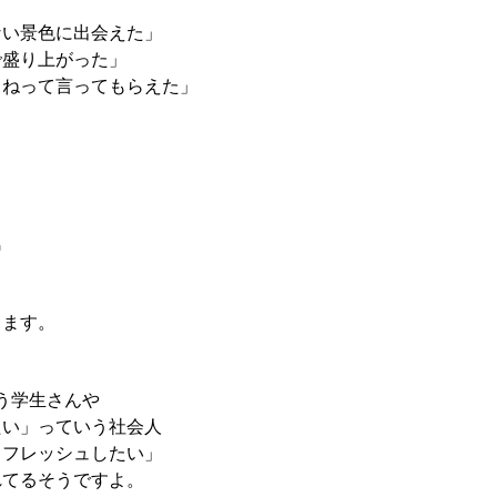
ない景色に出会えた」
で盛り上がった」
てねって言ってもらえた」
島
ります。
う学生さんや
たい」っていう社会人
リフレッシュしたい」
れてるそうですよ。