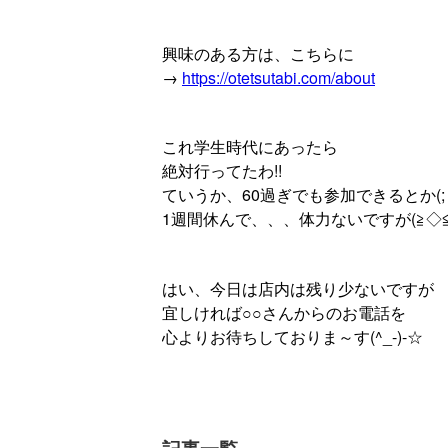
興味のある方は、こちらに
→
https://otetsutabi.com/about
これ学生時代にあったら
絶対行ってたわ!!
ていうか、60過ぎでも参加できるとか(;
1週間休んで、、、体力ないですが(≧◇≦
はい、今日は店内は残り少ないですが
宜しければ○○さんからのお電話を
心よりお待ちしておりま～す(^_-)-☆