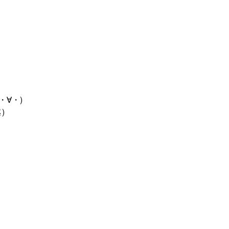
・∀・)
)