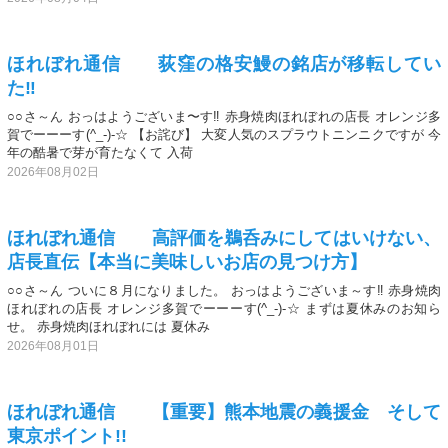
ほれぼれ通信 荻窪の格安鰻の銘店が移転してい
た‼️
○○さ～ん おっはようございま〜す‼️ 赤身焼肉ほれぼれの店長 オレンジ多
賀でーーーす(^_-)-☆ 【お詫び】 大変人気のスプラウトニンニクですが 今
年の酷暑で芽が育たなくて 入荷
2026年08月02日
ほれぼれ通信 高評価を鵜呑みにしてはいけない、
店長直伝【本当に美味しいお店の見つけ方】
○○さ～ん ついに８月になりました。 おっはようございま～す‼️ 赤身焼肉
ほれぼれの店長 オレンジ多賀でーーーす(^_-)-☆ まずは夏休みのお知ら
せ。 赤身焼肉ほれぼれには 夏休み
2026年08月01日
ほれぼれ通信 【重要】熊本地震の義援金 そして
東京ポイント!!