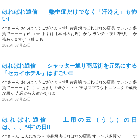
ほれぼれ通信 熱中症だけでなく「汗冷え」も怖
い!
○○さ～ん おっはようございま～す!! 赤身焼肉ほれぼれの店長 オレンジ多
賀でーーーす(^_-)-☆ まずは【本日のお席】から ランチ・夜1.2部共に 余
裕あります(^^;) 昨日も
2026年07月26日
ほれぼれ通信 シャッター通り商店街を元気にする
「セカイホテル」はすごい!!
○○さ～ん おっはようございま～す‼️ 赤身焼肉ほれぼれの店長 オレンジ多
賀でーーーす(^_-)-☆ あまりの暑さ・・・ 実はスプラウトニンニクの成長
が悪く 先週から入荷がありま
2026年07月25日
ほれぼれ通信 土用の丑（うし）の日
は、、、“牛”の日‼️
○○さ～ん こんにちわ～ 赤身焼肉ほれぼれの店長 オレンジ多賀でーーーす