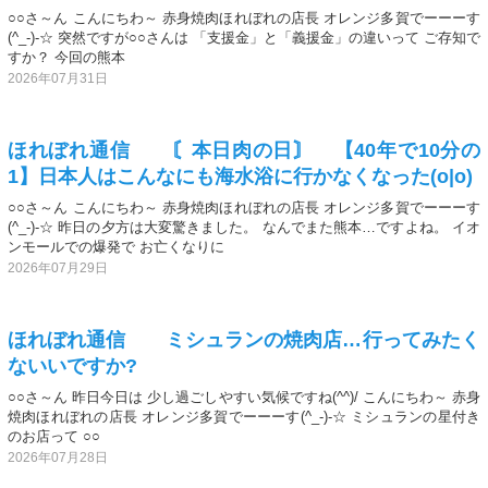
○○さ～ん こんにちわ～ 赤身焼肉ほれぼれの店長 オレンジ多賀でーーーす
(^_-)-☆ 突然ですが○○さんは 「支援金」と「義援金」の違いって ご存知で
すか？ 今回の熊本
2026年07月31日
ほれぼれ通信 〘本日肉の日〙 【40年で10分の
1】日本人はこんなにも海水浴に行かなくなった(o|o)
○○さ～ん こんにちわ～ 赤身焼肉ほれぼれの店長 オレンジ多賀でーーーす
(^_-)-☆ 昨日の夕方は大変驚きました。 なんでまた熊本…ですよね。 イオ
ンモールでの爆発で お亡くなりに
2026年07月29日
ほれぼれ通信 ミシュランの焼肉店…行ってみたく
ないいですか?
○○さ～ん 昨日今日は 少し過ごしやすい気候ですね(^^)/ こんにちわ～ 赤身
焼肉ほれぼれの店長 オレンジ多賀でーーーす(^_-)-☆ ミシュランの星付き
のお店って ○○
2026年07月28日