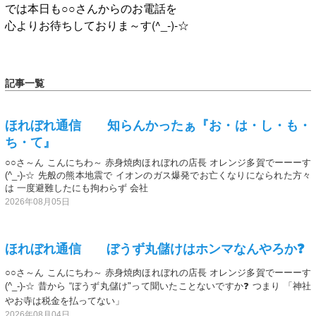
では本日も○○さんからのお電話を
心よりお待ちしておりま～す(^_-)-☆
記事一覧
ほれぼれ通信 知らんかったぁ『お・は・し・も・
ち・て』
○○さ～ん こんにちわ～ 赤身焼肉ほれぼれの店長 オレンジ多賀でーーーす
(^_-)-☆ 先般の熊本地震で イオンのガス爆発でお亡くなりになられた方々
は 一度避難したにも拘わらず 会社
2026年08月05日
ほれぼれ通信 ぼうず丸儲けはホンマなんやろか❓
○○さ～ん こんにちわ～ 赤身焼肉ほれぼれの店長 オレンジ多賀でーーーす
(^_-)-☆ 昔から “ぼうず丸儲け"って聞いたことないですか❓ つまり 「神社
やお寺は税金を払ってない」
2026年08月04日