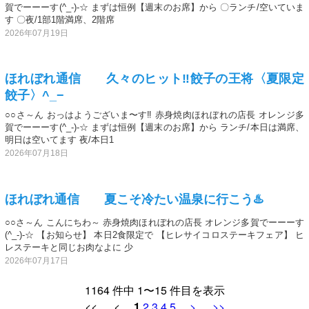
賀でーーーす(^_-)-☆ まずは恒例【週末のお席】から 〇ランチ/空いていま
す 〇夜/1部1階満席、2階席
2026年07月19日
ほれぼれ通信 久々のヒット‼️餃子の王将〈夏限定
餃子〉^_−
○○さ～ん おっはようございま〜す‼️ 赤身焼肉ほれぼれの店長 オレンジ多
賀でーーーす(^_-)-☆ まずは恒例【週末のお席】から ランチ/本日は満席、
明日は空いてます 夜/本日1
2026年07月18日
ほれぼれ通信 夏こそ冷たい温泉に行こう♨️
○○さ～ん こんにちわ～ 赤身焼肉ほれぼれの店長 オレンジ多賀でーーーす
(^_-)-☆ 【お知らせ】 本日2食限定で 【ヒレサイコロステーキフェア】 ヒ
レステーキと同じお肉なよに 少
2026年07月17日
1164 件中 1〜15 件目を表示
<< <
1
2
3
4
5
>
>>