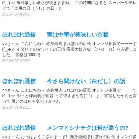
(^_-)-☆ 毎日厳しい暑さが続きますね。 この時期になると スーパーやテレ
ビで「土用の丑（うし）の日」だ
2026年07月24日
ほれぼれ通信 実は中華が美味しい京都
○○さ～ん こんにちわ～ 赤身焼肉ほれぼれの店長 オレンジ多賀でーーーす
(^_-)-☆ イタリアの赤ワインの王様 店長大好きな 【バローロ】を入荷しま
した。 価格は9000円
2026年07月22日
ほれぼれ通信 今さら聞けない〈白だし〉の話
○○さ～ん こんにちわ～ 赤身焼肉ほれぼれの店長 オレンジ多賀でーーーす
(^_-)-☆ やっと梅雨明け宣言 って遅すぎやろ(｀´） ま、宣言したからと言
って 暑いのは何も変わりません
2026年07月21日
ほれぼれ通信 メンマとシナチクは何が違うの?
○○さ～ん おっはようございま～す!! 赤身焼肉ほれぼれの店長 オレンジ多