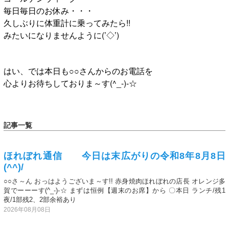
毎日毎日のお休み・・・
久しぶりに体重計に乗ってみたら!!
みたいになりませんように(’◇’)ゞ
はい、では本日も○○さんからのお電話を
心よりお待ちしておりま～す(^_-)-☆
記事一覧
ほれぼれ通信 今日は末広がりの令和8年8月8日
(^^)/
○○さ～ん おっはようございま～す!! 赤身焼肉ほれぼれの店長 オレンジ多
賀でーーーす(^_-)-☆ まずは恒例【週末のお席】から 〇本日 ランチ/残1
夜/1部残2、2部余裕あり
2026年08月08日