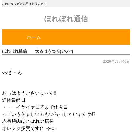
このメルマガの説明はありません。
ほれぼれ通信
ホーム
ほれぼれ通信 太るはうつる(#^.^#)
2026年05月06日
○○さ～ん
おっはようございま～す!!
連休最終日
・・・イヤイヤ日曜まで休みヨ
っていう羨ましい方もいらっしゃいますか!?
赤身焼肉ほれぼれの店長
オレンジ多賀です(^_-)-☆