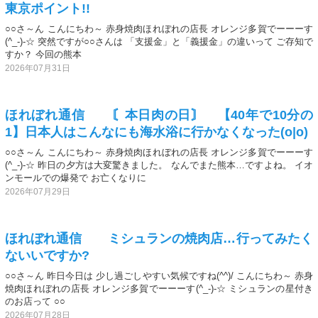
東京ポイント!!
○○さ～ん こんにちわ～ 赤身焼肉ほれぼれの店長 オレンジ多賀でーーーす
(^_-)-☆ 突然ですが○○さんは 「支援金」と「義援金」の違いって ご存知で
すか？ 今回の熊本
2026年07月31日
ほれぼれ通信 〘本日肉の日〙 【40年で10分の
1】日本人はこんなにも海水浴に行かなくなった(o|o)
○○さ～ん こんにちわ～ 赤身焼肉ほれぼれの店長 オレンジ多賀でーーーす
(^_-)-☆ 昨日の夕方は大変驚きました。 なんでまた熊本…ですよね。 イオ
ンモールでの爆発で お亡くなりに
2026年07月29日
ほれぼれ通信 ミシュランの焼肉店…行ってみたく
ないいですか?
○○さ～ん 昨日今日は 少し過ごしやすい気候ですね(^^)/ こんにちわ～ 赤身
焼肉ほれぼれの店長 オレンジ多賀でーーーす(^_-)-☆ ミシュランの星付き
のお店って ○○
2026年07月28日