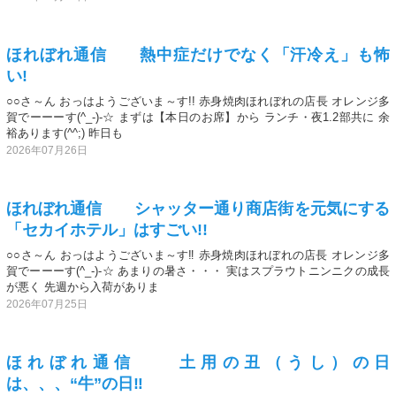
ほれぼれ通信 熱中症だけでなく「汗冷え」も怖
い!
○○さ～ん おっはようございま～す!! 赤身焼肉ほれぼれの店長 オレンジ多
賀でーーーす(^_-)-☆ まずは【本日のお席】から ランチ・夜1.2部共に 余
裕あります(^^;) 昨日も
2026年07月26日
ほれぼれ通信 シャッター通り商店街を元気にする
「セカイホテル」はすごい!!
○○さ～ん おっはようございま～す‼️ 赤身焼肉ほれぼれの店長 オレンジ多
賀でーーーす(^_-)-☆ あまりの暑さ・・・ 実はスプラウトニンニクの成長
が悪く 先週から入荷がありま
2026年07月25日
ほれぼれ通信 土用の丑（うし）の日
は、、、“牛”の日‼️