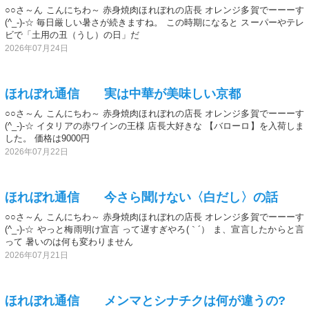
○○さ～ん こんにちわ～ 赤身焼肉ほれぼれの店長 オレンジ多賀でーーーす
(^_-)-☆ 毎日厳しい暑さが続きますね。 この時期になると スーパーやテレ
ビで「土用の丑（うし）の日」だ
2026年07月24日
ほれぼれ通信 実は中華が美味しい京都
○○さ～ん こんにちわ～ 赤身焼肉ほれぼれの店長 オレンジ多賀でーーーす
(^_-)-☆ イタリアの赤ワインの王様 店長大好きな 【バローロ】を入荷しま
した。 価格は9000円
2026年07月22日
ほれぼれ通信 今さら聞けない〈白だし〉の話
○○さ～ん こんにちわ～ 赤身焼肉ほれぼれの店長 オレンジ多賀でーーーす
(^_-)-☆ やっと梅雨明け宣言 って遅すぎやろ(｀´） ま、宣言したからと言
って 暑いのは何も変わりません
2026年07月21日
ほれぼれ通信 メンマとシナチクは何が違うの?