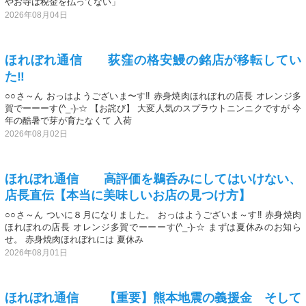
やお寺は税金を払ってない」
2026年08月04日
ほれぼれ通信 荻窪の格安鰻の銘店が移転してい
た‼️
○○さ～ん おっはようございま〜す‼️ 赤身焼肉ほれぼれの店長 オレンジ多
賀でーーーす(^_-)-☆ 【お詫び】 大変人気のスプラウトニンニクですが 今
年の酷暑で芽が育たなくて 入荷
2026年08月02日
ほれぼれ通信 高評価を鵜呑みにしてはいけない、
店長直伝【本当に美味しいお店の見つけ方】
○○さ～ん ついに８月になりました。 おっはようございま～す‼️ 赤身焼肉
ほれぼれの店長 オレンジ多賀でーーーす(^_-)-☆ まずは夏休みのお知ら
せ。 赤身焼肉ほれぼれには 夏休み
2026年08月01日
ほれぼれ通信 【重要】熊本地震の義援金 そして