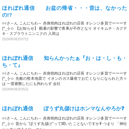
ほれぼれ通信 お盆の帰省・・・昔は、なかった
の!?
○○さ～ん こんにちわ～ 赤身焼肉ほれぼれの店長 オレンジ多賀でーーーす
(^_-)-☆ 【お知らせ】 酷暑の影響で青果が不作となり オイキムチ・カクテ
キ・スプラウトニンニクの 入荷は
2026年08月07日
ほれぼれ通信 知らんかったぁ『お・は・し・も・
ち・て』
○○さ～ん こんにちわ～ 赤身焼肉ほれぼれの店長 オレンジ多賀でーーーす
(^_-)-☆ 先般の熊本地震で イオンのガス爆発でお亡くなりになられた方々
は 一度避難したにも拘わらず 会社
2026年08月05日
ほれぼれ通信 ぼうず丸儲けはホンマなんやろか❓
○○さ～ん こんにちわ～ 赤身焼肉ほれぼれの店長 オレンジ多賀でーーーす
(^_-)-☆ 昔から “ぼうず丸儲け"って聞いたことないですか❓ つまり 「神社