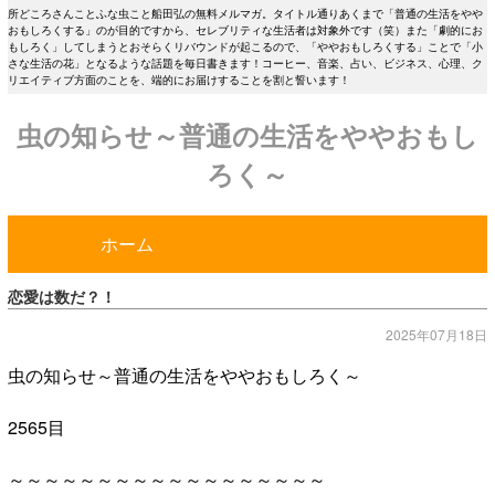
所どころさんことふな虫こと船田弘の無料メルマガ。タイトル通りあくまで「普通の生活をやや
おもしろくする」のが目的ですから、セレブリティな生活者は対象外です（笑）また「劇的にお
もしろく」してしまうとおそらくリバウンドが起こるので、「ややおもしろくする」ことで「小
さな生活の花」となるような話題を毎日書きます！コーヒー、音楽、占い、ビジネス、心理、ク
リエイティブ方面のことを、端的にお届けすることを割と誓います！
虫の知らせ～普通の生活をややおもし
ろく～
ホーム
恋愛は数だ？！
2025年07月18日
虫の知らせ～普通の生活をややおもしろく～
2565目
～～～～～～～～～～～～～～～～～～