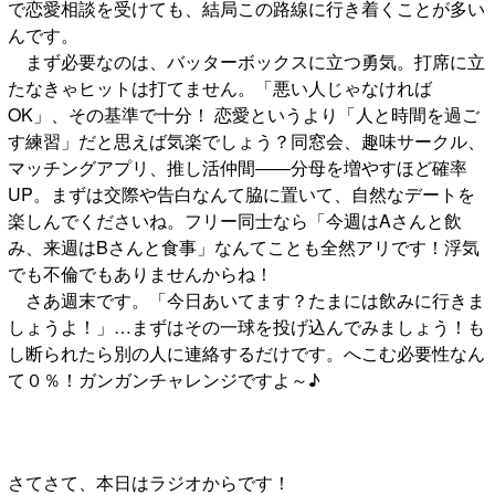
で恋愛相談を受けても、結局この路線に行き着くことが多い
んです。
まず必要なのは、バッターボックスに立つ勇気。打席に立
たなきゃヒットは打てません。「悪い人じゃなければ
OK」、その基準で十分！ 恋愛というより「人と時間を過ご
す練習」だと思えば気楽でしょう？同窓会、趣味サークル、
マッチングアプリ、推し活仲間――分母を増やすほど確率
UP。まずは交際や告白なんて脇に置いて、自然なデートを
楽しんでくださいね。フリー同士なら「今週はAさんと飲
み、来週はBさんと食事」なんてことも全然アリです！浮気
でも不倫でもありませんからね！
さあ週末です。「今日あいてます？たまには飲みに行きま
しょうよ！」…まずはその一球を投げ込んでみましょう！も
し断られたら別の人に連絡するだけです。へこむ必要性なん
て０％！ガンガンチャレンジですよ～♪
さてさて、本日はラジオからです！