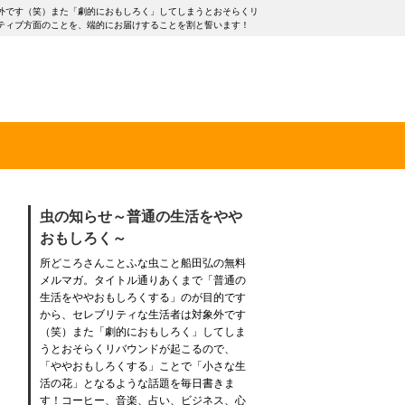
外です（笑）また「劇的におもしろく」してしまうとおそらくリ
ティブ方面のことを、端的にお届けすることを割と誓います！
虫の知らせ～普通の生活をやや
おもしろく～
所どころさんことふな虫こと船田弘の無料
メルマガ。タイトル通りあくまで「普通の
生活をややおもしろくする」のが目的です
から、セレブリティな生活者は対象外です
（笑）また「劇的におもしろく」してしま
うとおそらくリバウンドが起こるので、
「ややおもしろくする」ことで「小さな生
活の花」となるような話題を毎日書きま
す！コーヒー、音楽、占い、ビジネス、心