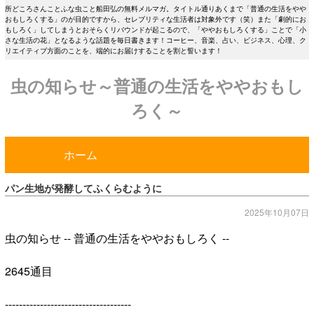
所どころさんことふな虫こと船田弘の無料メルマガ。タイトル通りあくまで「普通の生活をやや
おもしろくする」のが目的ですから、セレブリティな生活者は対象外です（笑）また「劇的にお
もしろく」してしまうとおそらくリバウンドが起こるので、「ややおもしろくする」ことで「小
さな生活の花」となるような話題を毎日書きます！コーヒー、音楽、占い、ビジネス、心理、ク
リエイティブ方面のことを、端的にお届けすることを割と誓います！
虫の知らせ～普通の生活をややおもし
ろく～
ホーム
パン生地が発酵してふくらむように
2025年10月07日
虫の知らせ -- 普通の生活をややおもしろく --
2645通目
------------------------------------