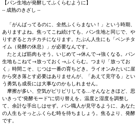
【パン生地が発酵してふくらむように】
-- 成熟のきざし --
「がんばってるのに、全然ふくらまない！」という時期、
ありますよね。焦ってこね続けても、パン生地と同じで、や
りすぎるとカチカチになります。たぶん人生にも「ベンチタ
イム（発酵の休息）」が必要なんです。
たとえば筋肉もそう。いじめて→休んで→強くなる。パン
生地もこねて→放っておく→ふくらむ。つまり「放ってお
く」時間こそ、じつは一番の育ちどき。ライオンみたいに崖
から突き落とす必要はありませんが、「あえて見守る」とい
う勇気も成長には大事なのかもしれません。
摩擦が多い、空気がピリピリしてる…そんなときほど、思
いきって“発酵モード"に切り替えを。温度と湿度を調整し
て、余計な手出しはせず。パン職人が見守るように、あなた
の人生もそっとふくらむ時を待ちましょう。焦るより、発酵
です。