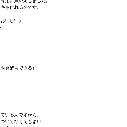
く専用に買い足しました。
ーキも作れるのです。
、おいしい」
が、
理や発酵もできる）
いているんですから。
についてなくてもよい