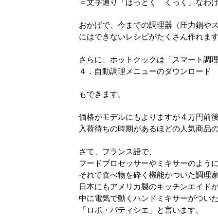
＝文字通り「ほっとく くっく」なわ
おかげで、今までの調理器（圧力鍋や
にはできないレシピがたくさん作れま
さらに、ホットクックは「スマート調
４．自動調理メニューのダウンロード
もできます。
価格がモデルにもよりますが４万円前
入荷待ちの時期があるほどの人気商品
さて、フランス語で、
フードプロセッサーやミキサーのよう
それで食べ物を砕く機能がついた調理家電
日本にもアメリカ製のキッチンエイド
中に電気で動くハンドミキサーがつい
「ロボ・パティシエ」と言います。