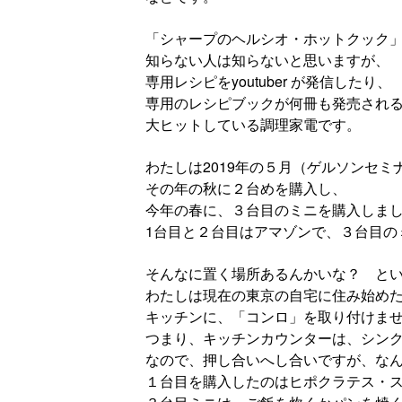
「シャープのヘルシオ・ホットクック
知らない人は知らないと思いますが、
専用レシピをyoutuber が発信したり、
専用のレシピブックが何冊も発売され
大ヒットしている調理家電です。
わたしは2019年の５月（ゲルソンセ
その年の秋に２台めを購入し、
今年の春に、３台目のミニを購入しま
1台目と２台目はアマゾンで、３台目の
そんなに置く場所あるんかいな？ と
わたしは現在の東京の自宅に住み始め
キッチンに、「コンロ」を取り付けま
つまり、キッチンカウンターは、シン
なので、押し合いへし合いですが、な
１台目を購入したのはヒポクラテス・