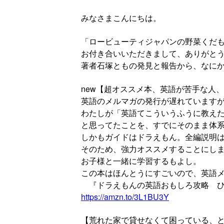
みなさまこんにちは。
「ロービューティジャパンの野菜くだ
お付き合いいただきまして、ありがと
著者石塚ともの発見と報告から、なに
new【超オススメ本、英語が苦手な人
英語のメルマガの発行が遅れています
わたしが「英語てこういうふうに教え
と思ってたことを、すでにそのまま体
しかもガイドはドラえもん。全編説明
そのため、強力オススメすることにし
お子様と一緒に学習するもよし。
この本はほんとうにすごいので、英語
『ドラえもんの英語おもしろ攻略 ひ
https://amzn.to/3L1BU3Y
【荒れた家で貸せなくて困っている、