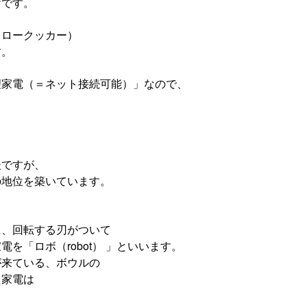
けです。
スロークッカー）
す。
理家電（＝ネット接続可能）」なので、
後ですが、
の地位を築いています。
に、回転する刃がついて
を「ロボ（robot） 」といいます。
が来ている、ボウルの
た家電は