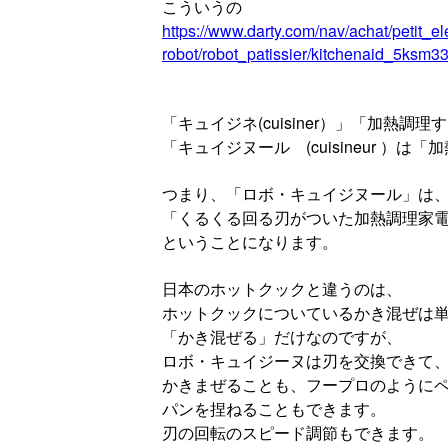
こういうの
https://www.darty.com/nav/achat/petit_e
robot/robot_patissier/kitchenaid_5ksm3
「キュイジネ(cuisiner）」「加熱調
「キュイジヌール (cuisineur ）
つまり、「ロボ・キュイジヌール」は
「くるくる回る刃がついた加熱調理家
ということになります。
日本のホットクックと違うのは、
ホットクックについているかき混ぜは
「かき混ぜる」だけなのですが、
ロボ・キュイジーヌは刃を交換できて
かきまぜることも、フープロのように
パンを捏ねることもできます。
刃の回転のスピード調節もできます。