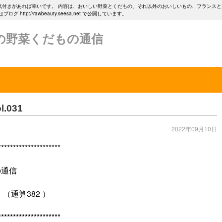
気付きがあれば幸いです。 内容は、おいしい野菜とくだもの、それ以外のおいしいもの、フランス
tp://rawbeauty.seesa.net で公開しています。
の野菜くだもの通信
031
2022年09月10日
*********************
の通信
（通算382 ）
*********************