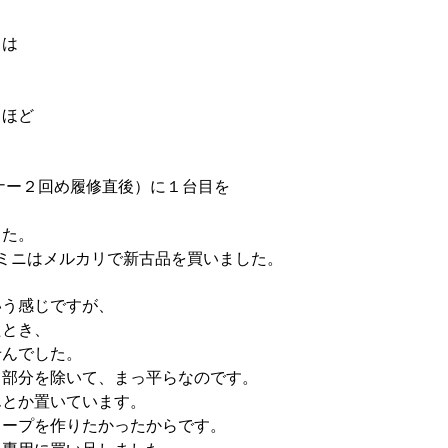
」は
るほど
ミナー２回め履修直後）に１台目を
した。
ミニはメルカリで新古品を買いました。
いう感じですが、
たとき、
せんでした。
ク部分を除いて、まっ平らなのです。
んとか置いています。
スープを作りたかったからです。