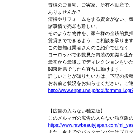
皆様のご自宅、ご実家、所有不動産で
ありませんか？
清掃やリフォームをする資金がない、
諸事情で売却も難しい、
そのような物件を、家主様の金銭的負
賃貸までできるよう、ご相談を承りま
この告知は業者さんのご紹介ではなく
ヨーロッパで多数見た内装の知識を生
最初から最後までディレクションをい
関東近県でしたら直ちに動けます。
詳しいことが知りたい方は、下記の投
お名前と状況をお知らせください。ご
http://www.enpitu.ne.jp/tool/formmail.cg
【広告の入らない独立版】
このメルマガの広告の入らない独立版
https://www.rawbeautyjapan.com/ml_ya
また、今までのバックナンバーはブロ