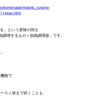
lectromenager/robots_cuisine-
311xeac.html
理する」という意味の同士
は「加熱調理するもの＝加熱調理器」です。
、
電」
単機能で
、
ペースト状まで砕くことも、