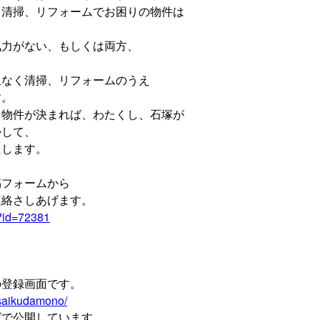
、清掃、リフォームでお困りの物件は
気力がない、もしくは両方、
担なく清掃、リフォームのうえ
す。
、物件が決まれば、わたくし、石塚が
かして、
たします。
稿フォームから
連絡さしあげます。
i?id=72381
の登録画面です。
saikudamono/
グで公開しています。