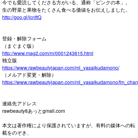
今でも愛読してくださる方がいる、通称「ピンクの本」。
生の野菜と果物をたくさん食べる価値をお伝えしました。
http://goo.gl/jcnftQ
登録・解除フォーム
（まぐまぐ版）
http://www.mag2.com/m/0001243615.html
独立版
https://www.rawbeautyjapan.com/ml_yasaikudamono/
（メルアド変更・解除）
https://www.rawbeautyjapan.com/ml_yasaikudamono/fm_chan
連絡先アドレス
rawbeauty8あっとgmail.com
本文は著作権により保護されていますが、有料の媒体への転
載をのぞき、