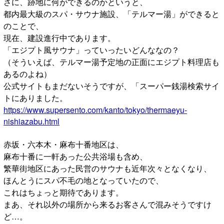
さに、跡地に何ができるのかというと、
都内最大級のスパ・サウナ施設、「テルマー湯」ができると
のことで、
現在、建設進行中であります。
「エジプト風サウナ」っていったいどんななの？
（そういえば、テルマー湯予定地の正面にエジプト料理店も
あるのよね）
公式サイトもまだないそうですが、「スーパー銭湯検索サイ
トにありました。
https://www.supersento.com/kanto/tokyo/thermaeyu-
nishiazabu.html
赤坂・六本木・麻布十番地区は、
麻布十番に一軒あった公共浴場も含め、
繁華街地区にあった民営のサウナも近年次々となくなり、
ほんとうにスパ不毛の地となっていたので、
これはちょっと期待であります。
まあ、それ以外の場所から来るお客さんで混みそうですけ
ど…。