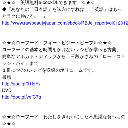
☆★☆ 英語無料e-bookDLできます ☆★☆
◆『あなたの「日本語」を味方にすれば、 「英語」はもっ
とラクに伸びる。 』
http://www.rawbeautyjapan.com/ebook/RBJe_reportvol012012
☆★☆ローフード・フォー・ビジー・ピープル☆★☆
ローフードの基本と時間をかけないレシピが学べる古典。
簡単なアボカド・ディップから、三段がさねの「ロー・コテ
ッジ・パイ」まで
１冊に147のレシピを収録のボリュームです。
書籍
http://goo.gl/31fdYv
DVD
http://goo.gl/vefC7g
☆★☆ローフード わたしをきれいにした不思議な食べもの
☆★☆