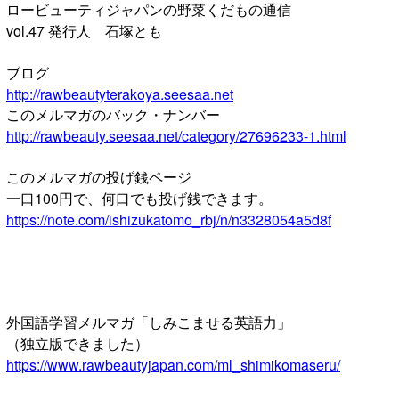
ロービューティジャパンの野菜くだもの通信
vol.47 発行人 石塚とも
ブログ
http://rawbeautyterakoya.seesaa.net
このメルマガのバック・ナンバー
http://rawbeauty.seesaa.net/category/27696233-1.html
このメルマガの投げ銭ページ
一口100円で、何口でも投げ銭できます。
https://note.com/ishizukatomo_rbj/n/n3328054a5d8f
外国語学習メルマガ「しみこませる英語力」
（独立版できました）
https://www.rawbeautyjapan.com/ml_shimikomaseru/