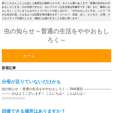
所どころさんことふな虫こと船田弘の無料メルマガ。タイトル通りあくまで「普通の生活をやや
おもしろくする」のが目的ですから、セレブリティな生活者は対象外です（笑）また「劇的にお
もしろく」してしまうとおそらくリバウンドが起こるので、「ややおもしろくする」ことで「小
さな生活の花」となるような話題を毎日書きます！コーヒー、音楽、占い、ビジネス、心理、ク
リエイティブ方面のことを、端的にお届けすることを割と誓います！
虫の知らせ～普通の生活をややおもし
ろく～
ホーム
新着記事
分母が足りていないだけかも
虫の知らせ -- 普通の生活をややおもしろく -- 2944通目 ---------------------------
--------- おはようございます！ こんにちは！ こんばんは！
2026年08月06日
回復できる場所はありますか？