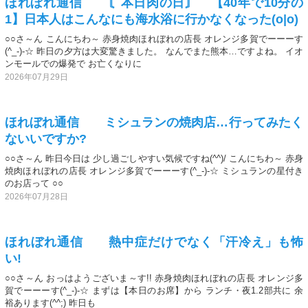
ほれぼれ通信 〘本日肉の日〙 【40年で10分の
1】日本人はこんなにも海水浴に行かなくなった(o|o)
○○さ～ん こんにちわ～ 赤身焼肉ほれぼれの店長 オレンジ多賀でーーーす
(^_-)-☆ 昨日の夕方は大変驚きました。 なんでまた熊本…ですよね。 イオ
ンモールでの爆発で お亡くなりに
2026年07月29日
ほれぼれ通信 ミシュランの焼肉店…行ってみたく
ないいですか?
○○さ～ん 昨日今日は 少し過ごしやすい気候ですね(^^)/ こんにちわ～ 赤身
焼肉ほれぼれの店長 オレンジ多賀でーーーす(^_-)-☆ ミシュランの星付き
のお店って ○○
2026年07月28日
ほれぼれ通信 熱中症だけでなく「汗冷え」も怖
い!
○○さ～ん おっはようございま～す!! 赤身焼肉ほれぼれの店長 オレンジ多
賀でーーーす(^_-)-☆ まずは【本日のお席】から ランチ・夜1.2部共に 余
裕あります(^^;) 昨日も