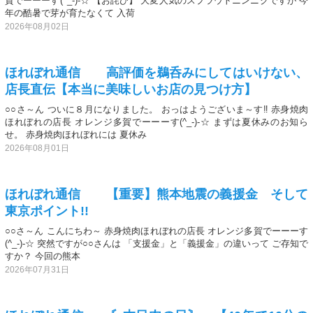
賀でーーーす(^_-)-☆ 【お詫び】 大変人気のスプラウトニンニクですが 今
年の酷暑で芽が育たなくて 入荷
2026年08月02日
ほれぼれ通信 高評価を鵜呑みにしてはいけない、
店長直伝【本当に美味しいお店の見つけ方】
○○さ～ん ついに８月になりました。 おっはようございま～す‼️ 赤身焼肉
ほれぼれの店長 オレンジ多賀でーーーす(^_-)-☆ まずは夏休みのお知ら
せ。 赤身焼肉ほれぼれには 夏休み
2026年08月01日
ほれぼれ通信 【重要】熊本地震の義援金 そして
東京ポイント!!
○○さ～ん こんにちわ～ 赤身焼肉ほれぼれの店長 オレンジ多賀でーーーす
(^_-)-☆ 突然ですが○○さんは 「支援金」と「義援金」の違いって ご存知で
すか？ 今回の熊本
2026年07月31日