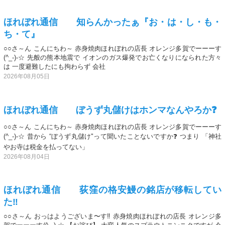
ほれぼれ通信 知らんかったぁ『お・は・し・も・
ち・て』
○○さ～ん こんにちわ～ 赤身焼肉ほれぼれの店長 オレンジ多賀でーーーす
(^_-)-☆ 先般の熊本地震で イオンのガス爆発でお亡くなりになられた方々
は 一度避難したにも拘わらず 会社
2026年08月05日
ほれぼれ通信 ぼうず丸儲けはホンマなんやろか❓
○○さ～ん こんにちわ～ 赤身焼肉ほれぼれの店長 オレンジ多賀でーーーす
(^_-)-☆ 昔から “ぼうず丸儲け"って聞いたことないですか❓ つまり 「神社
やお寺は税金を払ってない」
2026年08月04日
ほれぼれ通信 荻窪の格安鰻の銘店が移転してい
た‼️
○○さ～ん おっはようございま〜す‼️ 赤身焼肉ほれぼれの店長 オレンジ多