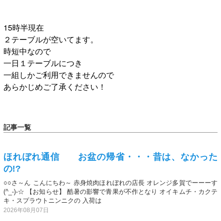
15時半現在
２テーブルが空いてます。
時短中なので
一日１テーブルにつき
一組しかご利用できませんので
あらかじめご了承ください！
記事一覧
ほれぼれ通信 お盆の帰省・・・昔は、なかった
の!?
○○さ～ん こんにちわ～ 赤身焼肉ほれぼれの店長 オレンジ多賀でーーーす
(^_-)-☆ 【お知らせ】 酷暑の影響で青果が不作となり オイキムチ・カクテ
キ・スプラウトニンニクの 入荷は
2026年08月07日