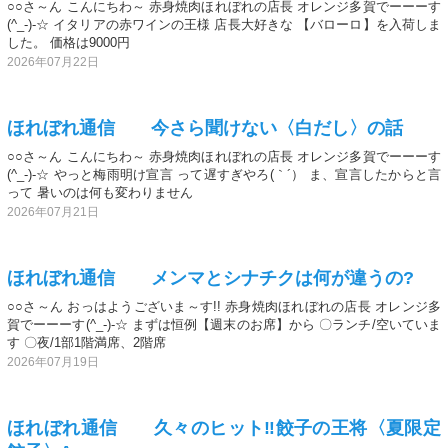
○○さ～ん こんにちわ～ 赤身焼肉ほれぼれの店長 オレンジ多賀でーーーす
(^_-)-☆ イタリアの赤ワインの王様 店長大好きな 【バローロ】を入荷しま
した。 価格は9000円
2026年07月22日
ほれぼれ通信 今さら聞けない〈白だし〉の話
○○さ～ん こんにちわ～ 赤身焼肉ほれぼれの店長 オレンジ多賀でーーーす
(^_-)-☆ やっと梅雨明け宣言 って遅すぎやろ(｀´） ま、宣言したからと言
って 暑いのは何も変わりません
2026年07月21日
ほれぼれ通信 メンマとシナチクは何が違うの?
○○さ～ん おっはようございま～す!! 赤身焼肉ほれぼれの店長 オレンジ多
賀でーーーす(^_-)-☆ まずは恒例【週末のお席】から 〇ランチ/空いていま
す 〇夜/1部1階満席、2階席
2026年07月19日
ほれぼれ通信 久々のヒット‼️餃子の王将〈夏限定