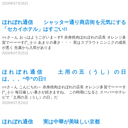
2026年07月26日
ほれぼれ通信 シャッター通り商店街を元気にする
「セカイホテル」はすごい!!
○○さ～ん おっはようございま～す‼️ 赤身焼肉ほれぼれの店長 オレンジ多
賀でーーーす(^_-)-☆ あまりの暑さ・・・ 実はスプラウトニンニクの成長
が悪く 先週から入荷がありま
2026年07月25日
ほれぼれ通信 土用の丑（うし）の日
は、、、“牛”の日‼️
○○さ～ん こんにちわ～ 赤身焼肉ほれぼれの店長 オレンジ多賀でーーーす
(^_-)-☆ 毎日厳しい暑さが続きますね。 この時期になると スーパーやテレ
ビで「土用の丑（うし）の日」だ
2026年07月24日
ほれぼれ通信 実は中華が美味しい京都