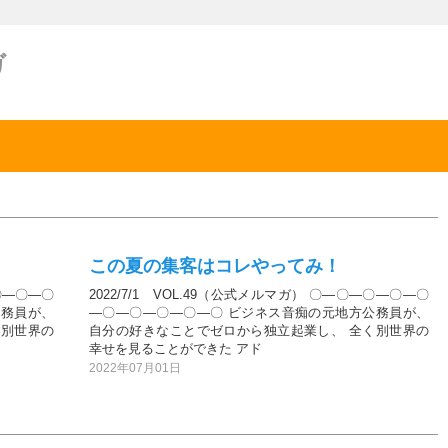
ガ
この夏の集客はコレやってみ！
―〇―〇―〇
2022/7/1 VOL.49（公式メルマガ） 〇―〇―〇―〇―〇
公務員が、
―〇―〇―〇―〇―〇 ビジネス音痴の元地方公務員が、
く別世界の
自分の好きなことでゼロから独立起業し、 全く別世界の
幸せを見ることができた アド
2022年07月01日