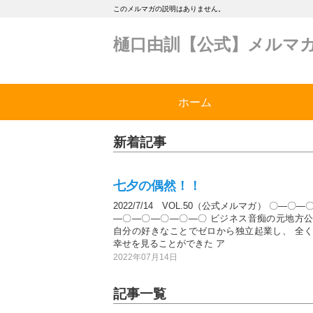
このメルマガの説明はありません。
樋口由訓【公式】メルマ
ホーム
新着記事
七夕の偶然！！
2022/7/14 VOL.50（公式メルマガ） 〇―〇
―〇―〇―〇―〇―〇 ビジネス音痴の元地方
自分の好きなことでゼロから独立起業し、 全
幸せを見ることができた ア
2022年07月14日
記事一覧