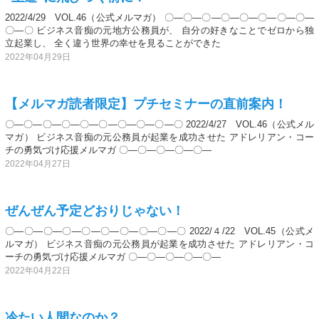
2022/4/29 VOL.46（公式メルマガ） 〇―〇―〇―〇―〇―〇―〇―〇―
〇―〇 ビジネス音痴の元地方公務員が、 自分の好きなことでゼロから独
立起業し、 全く違う世界の幸せを見ることができた
2022年04月29日
【メルマガ読者限定】プチセミナーの直前案内！
〇―〇―〇―〇―〇―〇―〇―〇―〇―〇 2022/4/27 VOL.46（公式メル
マガ） ビジネス音痴の元公務員が起業を成功させた アドレリアン・コー
チの勇気づけ応援メルマガ 〇―〇―〇―〇―〇―
2022年04月27日
ぜんぜん予定どおりじゃない！
〇―〇―〇―〇―〇―〇―〇―〇―〇―〇 2022/４/22 VOL.45（公式メ
ルマガ） ビジネス音痴の元公務員が起業を成功させた アドレリアン・コ
ーチの勇気づけ応援メルマガ 〇―〇―〇―〇―〇―
2022年04月22日
冷たい人間なのか？