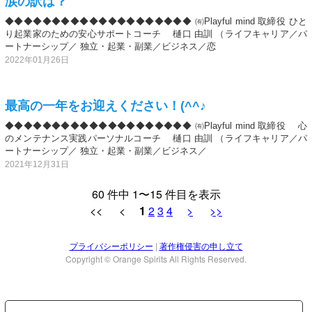
涙の訳は？
◆◆◆◆◆◆◆◆◆◆◆◆◆◆◆◆◆◆◆◆ ㈲Playful mind 取締役 ひと
り起業家のための安心サポートコーチ 樋口 由訓 （ライフキャリア／パ
ートナーシップ／ 独立・起業・副業／ビジネス／恋
2022年01月26日
最高の一年をお迎えください！(^^♪
◆◆◆◆◆◆◆◆◆◆◆◆◆◆◆◆◆◆◆◆ ㈲Playful mind 取締役 心
のメンテナンス実践パーソナルコーチ 樋口 由訓 （ライフキャリア／パ
ートナーシップ／ 独立・起業・副業／ビジネス／
2021年12月31日
60 件中 1〜15 件目を表示
<< <
1
2
3
4
>
>>
プライバシーポリシー
|
著作権侵害の申し立て
Copyright © Orange Spirits All Rights Reserved.