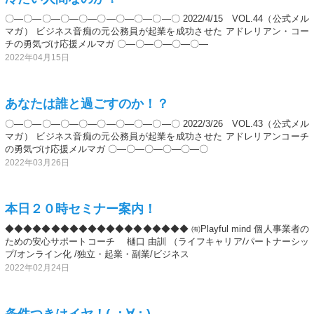
〇―〇―〇―〇―〇―〇―〇―〇―〇―〇 2022/4/15 VOL.44（公式メル
マガ） ビジネス音痴の元公務員が起業を成功させた アドレリアン・コー
チの勇気づけ応援メルマガ 〇―〇―〇―〇―〇―
2022年04月15日
あなたは誰と過ごすのか！？
〇―〇―〇―〇―〇―〇―〇―〇―〇―〇 2022/3/26 VOL.43（公式メル
マガ） ビジネス音痴の元公務員が起業を成功させた アドレリアンコーチ
の勇気づけ応援メルマガ 〇―〇―〇―〇―〇―〇
2022年03月26日
本日２０時セミナー案内！
◆◆◆◆◆◆◆◆◆◆◆◆◆◆◆◆◆◆◆◆ ㈲Playful mind 個人事業者の
ための安心サポートコーチ 樋口 由訓 （ライフキャリア/パートナーシッ
プ/オンライン化 /独立・起業・副業/ビジネス
2022年02月24日
条件つきはイヤ！( ；∀；)