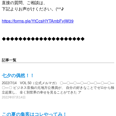
直接の質問、ご相談は、
下記よりお声がけください。(^^♪
https://forms.gle/YtCcsHYTAmbFvjW39
◆◆◆◆◆◆◆◆◆◆◆◆◆◆◆◆◆◆◆◆
記事一覧
七夕の偶然！！
2022/7/14 VOL.50（公式メルマガ） 〇―〇―〇―〇―〇―〇―〇―〇―
〇―〇 ビジネス音痴の元地方公務員が、 自分の好きなことでゼロから独
立起業し、 全く別世界の幸せを見ることができた ア
2022年07月14日
この夏の集客はコレやってみ！