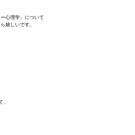
ラー心理学」について
たら嬉しいです。
、
て、