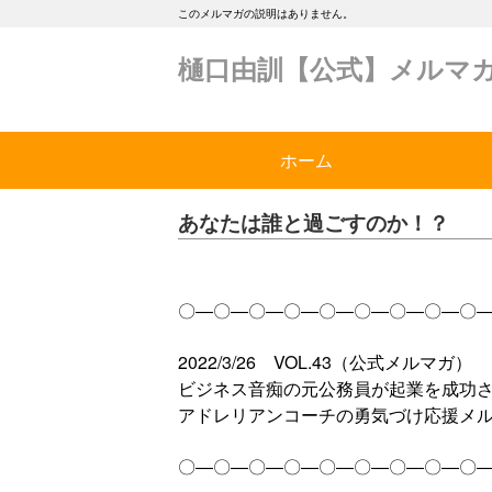
このメルマガの説明はありません。
樋口由訓【公式】メルマ
ホーム
あなたは誰と過ごすのか！？
〇―〇―〇―〇―〇―〇―〇―〇―〇
2022/3/26 VOL.43（公式メルマガ）
ビジネス音痴の元公務員が起業を成功
アドレリアンコーチの勇気づけ応援メ
〇―〇―〇―〇―〇―〇―〇―〇―〇