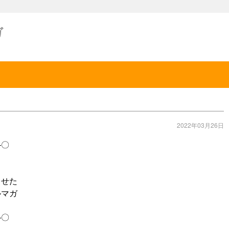
ガ
2022年03月26日
―〇
させた
ルマガ
―〇