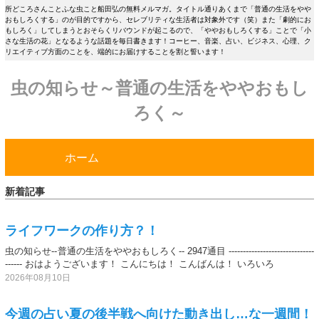
所どころさんことふな虫こと船田弘の無料メルマガ。タイトル通りあくまで「普通の生活をやや
おもしろくする」のが目的ですから、セレブリティな生活者は対象外です（笑）また「劇的にお
もしろく」してしまうとおそらくリバウンドが起こるので、「ややおもしろくする」ことで「小
さな生活の花」となるような話題を毎日書きます！コーヒー、音楽、占い、ビジネス、心理、ク
リエイティブ方面のことを、端的にお届けすることを割と誓います！
虫の知らせ～普通の生活をややおもし
ろく～
ホーム
新着記事
ライフワークの作り方？！
虫の知らせ--普通の生活をややおもしろく-- 2947通目 ------------------------------
------ おはようございます！ こんにちは！ こんばんは！ いろいろ
2026年08月10日
今週の占い夏の後半戦へ向けた動き出し…な一週間！