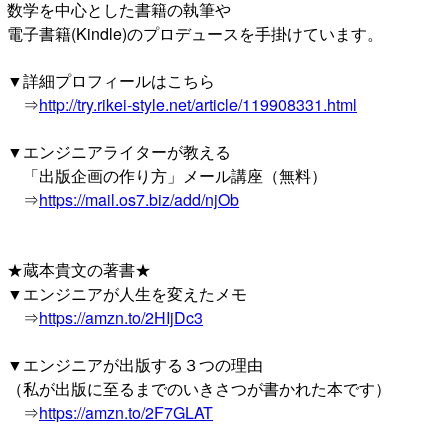
数学を中心とした書籍の執筆や
電子書籍(Kindle)のプロデュースを手掛けています。
▼詳細プロフィールはこちら
⇒
http://try.rikei-style.net/article/119908331.html
▼エンジニアライターが教える
「出版企画の作り方」メール講座（無料）
⇒
https://mail.os7.biz/add/njOb
★蔵本貴文の著書★
▼エンジニアが人生を変えたメモ
⇒
https://amzn.to/2HIjDc3
▼エンジニアが出版する３つの理由
（私が出版に至るまでのいきさつが書かれた本です）
⇒
https://amzn.to/2F7GLAT