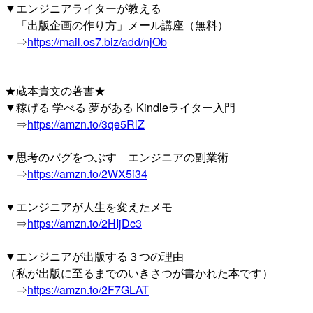
▼エンジニアライターが教える
「出版企画の作り方」メール講座（無料）
⇒
https://mail.os7.biz/add/njOb
★蔵本貴文の著書★
▼稼げる 学べる 夢がある Kindleライター入門
⇒
https://amzn.to/3qe5RlZ
▼思考のバグをつぶす エンジニアの副業術
⇒
https://amzn.to/2WX5i34
▼エンジニアが人生を変えたメモ
⇒
https://amzn.to/2HIjDc3
▼エンジニアが出版する３つの理由
（私が出版に至るまでのいきさつが書かれた本です）
⇒
https://amzn.to/2F7GLAT