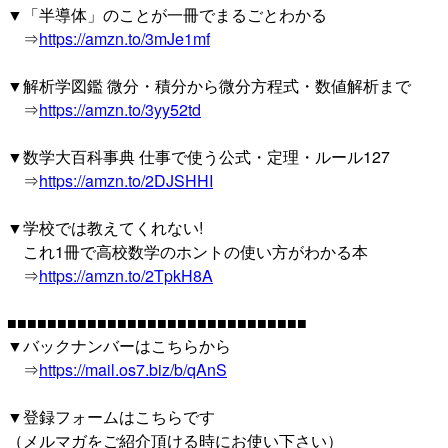
▼「半導体」のことが一冊でまるごとわかる
⇒
https://amzn.to/3mJe1mf
▼解析学図鑑 微分・積分から微分方程式・数値解析まで
⇒
https://amzn.to/3yy52td
▼数学大百科事典 仕事で使う公式・定理・ルール127
⇒
https://amzn.to/2DJSHHI
▼学校では教えてくれない!
これ1冊で高校数学のホントの使い方がわかる本
⇒
https://amzn.to/2TpkH8A
■■■■■■■■■■■■■■■■■■■■■■■■■■■■■■
▼バックナンバーはこちらから
⇒
https://mail.os7.biz/b/qAnS
▼登録フォームはこちらです
（メルマガをご紹介頂ける時にお使い下さい）