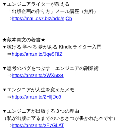
▼エンジニアライターが教える
「出版企画の作り方」メール講座（無料）
⇒
https://mail.os7.biz/add/njOb
★蔵本貴文の著書★
▼稼げる 学べる 夢がある Kindleライター入門
⇒
https://amzn.to/3qe5RlZ
▼思考のバグをつぶす エンジニアの副業術
⇒
https://amzn.to/2WX5i34
▼エンジニアが人生を変えたメモ
⇒
https://amzn.to/2HIjDc3
▼エンジニアが出版する３つの理由
（私が出版に至るまでのいきさつが書かれた本です）
⇒
https://amzn.to/2F7GLAT