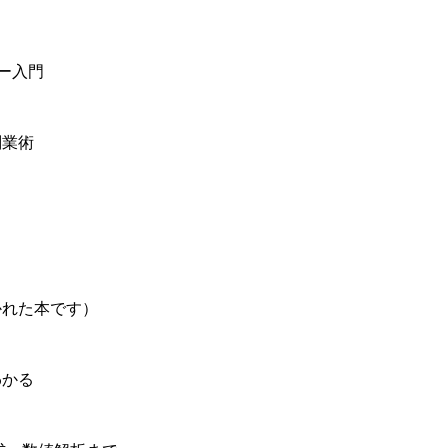
ター入門
副業術
かれた本です）
わかる