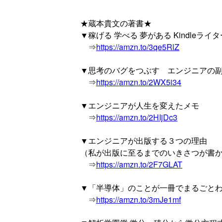
★蔵本貴文の著書★
▼稼げる 学べる 夢がある Kindleライ
⇒
https://amzn.to/3qe5RlZ
▼思考のバグをつぶす エンジニアの
⇒
https://amzn.to/2WX5i34
▼エンジニアが人生を変えたメモ
⇒
https://amzn.to/2HIjDc3
▼エンジニアが出版する３つの理由
（私が出版に至るまでのいきさつが書
⇒
https://amzn.to/2F7GLAT
▼「半導体」のことが一冊でまるごと
⇒
https://amzn.to/3mJe1mf