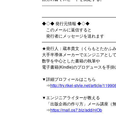
---------------------------------------
━━━━━━━━━━━━━━━━━
◆◇◆ 発行元情報 ◆◇◆
このメールに返信すると
発行者にメッセージを送れます
━━━━━━━━━━━━━━━━━
★発行人：蔵本貴文（くらもとたかふ
大手半導体メーカーでエンジニアとし
数学を中心とした書籍の執筆や
電子書籍(Kindle)のプロデュースを手
▼詳細プロフィールはこちら
⇒
http://try.rikei-style.net/article/1199
▼エンジニアライターが教える
「出版企画の作り方」メール講座（
⇒
https://mail.os7.biz/add/njOb