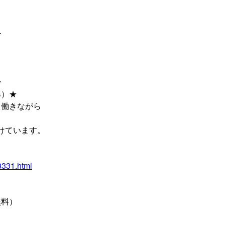
━
━
み）★
て働きながら
掛けています。
08331.html
無料）