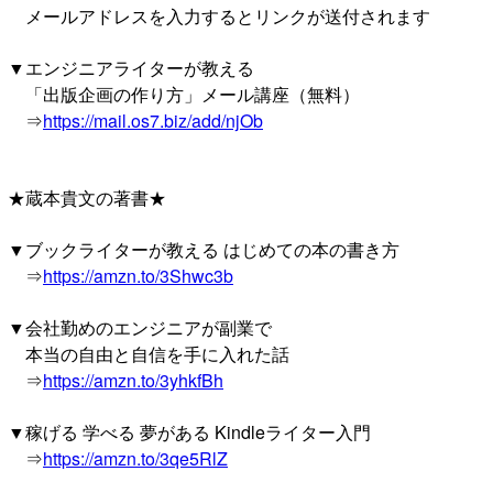
メールアドレスを入力するとリンクが送付されます
▼エンジニアライターが教える
「出版企画の作り方」メール講座（無料）
⇒
https://mail.os7.biz/add/njOb
★蔵本貴文の著書★
▼ブックライターが教える はじめての本の書き方
⇒
https://amzn.to/3Shwc3b
▼会社勤めのエンジニアが副業で
本当の自由と自信を手に入れた話
⇒
https://amzn.to/3yhkfBh
▼稼げる 学べる 夢がある Kindleライター入門
⇒
https://amzn.to/3qe5RlZ