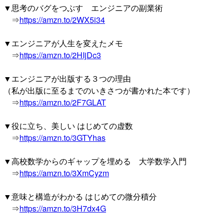
▼思考のバグをつぶす エンジニアの副業術
⇒
https://amzn.to/2WX5i34
▼エンジニアが人生を変えたメモ
⇒
https://amzn.to/2HIjDc3
▼エンジニアが出版する３つの理由
（私が出版に至るまでのいきさつが書かれた本です）
⇒
https://amzn.to/2F7GLAT
▼役に立ち、美しい はじめての虚数
⇒
https://amzn.to/3GTYhas
▼高校数学からのギャップを埋める 大学数学入門
⇒
https://amzn.to/3XmCyzm
▼意味と構造がわかる はじめての微分積分
⇒
https://amzn.to/3H7dx4G