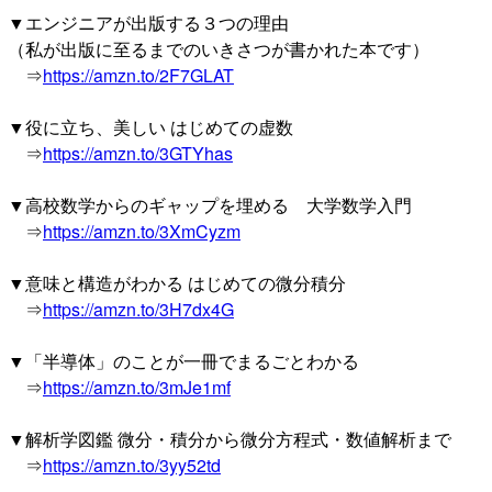
▼エンジニアが出版する３つの理由
（私が出版に至るまでのいきさつが書かれた本です）
⇒
https://amzn.to/2F7GLAT
▼役に立ち、美しい はじめての虚数
⇒
https://amzn.to/3GTYhas
▼高校数学からのギャップを埋める 大学数学入門
⇒
https://amzn.to/3XmCyzm
▼意味と構造がわかる はじめての微分積分
⇒
https://amzn.to/3H7dx4G
▼「半導体」のことが一冊でまるごとわかる
⇒
https://amzn.to/3mJe1mf
▼解析学図鑑 微分・積分から微分方程式・数値解析まで
⇒
https://amzn.to/3yy52td