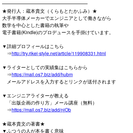
━━━━━━━━━━━━━━━━━━
★発行人：蔵本貴文（くらもとたかふみ）★
大手半導体メーカーでエンジニアとして働きながら
数学を中心とした書籍の執筆や
電子書籍(Kindle)のプロデュースを手掛けています。
▼詳細プロフィールはこちら
⇒
http://try.rikei-style.net/article/119908331.html
▼ライターとしての実績集はこちらから
⇒
https://mail.os7.biz/add/hubm
メールアドレスを入力するとリンクが送付されます
▼エンジニアライターが教える
「出版企画の作り方」メール講座（無料）
⇒
https://mail.os7.biz/add/njOb
★蔵本貴文の著書★
▼ふつうの人が本を書く意味