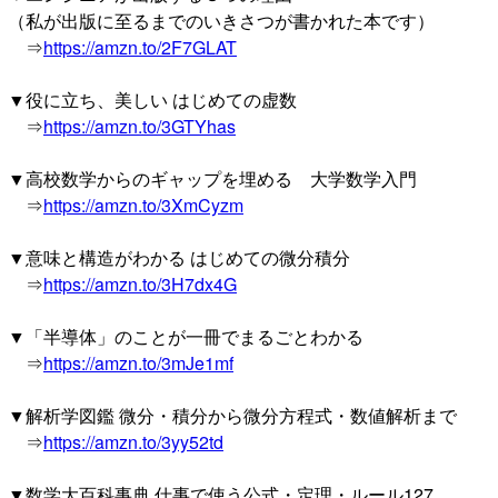
（私が出版に至るまでのいきさつが書かれた本です）
⇒
https://amzn.to/2F7GLAT
▼役に立ち、美しい はじめての虚数
⇒
https://amzn.to/3GTYhas
▼高校数学からのギャップを埋める 大学数学入門
⇒
https://amzn.to/3XmCyzm
▼意味と構造がわかる はじめての微分積分
⇒
https://amzn.to/3H7dx4G
▼「半導体」のことが一冊でまるごとわかる
⇒
https://amzn.to/3mJe1mf
▼解析学図鑑 微分・積分から微分方程式・数値解析まで
⇒
https://amzn.to/3yy52td
▼数学大百科事典 仕事で使う公式・定理・ルール127