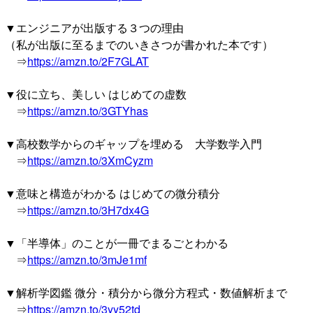
▼エンジニアが出版する３つの理由
（私が出版に至るまでのいきさつが書かれた本です）
⇒
https://amzn.to/2F7GLAT
▼役に立ち、美しい はじめての虚数
⇒
https://amzn.to/3GTYhas
▼高校数学からのギャップを埋める 大学数学入門
⇒
https://amzn.to/3XmCyzm
▼意味と構造がわかる はじめての微分積分
⇒
https://amzn.to/3H7dx4G
▼「半導体」のことが一冊でまるごとわかる
⇒
https://amzn.to/3mJe1mf
▼解析学図鑑 微分・積分から微分方程式・数値解析まで
⇒
https://amzn.to/3yy52td