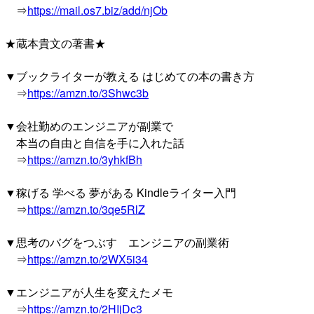
⇒
https://mail.os7.biz/add/njOb
★蔵本貴文の著書★
▼ブックライターが教える はじめての本の書き方
⇒
https://amzn.to/3Shwc3b
▼会社勤めのエンジニアが副業で
本当の自由と自信を手に入れた話
⇒
https://amzn.to/3yhkfBh
▼稼げる 学べる 夢がある Kindleライター入門
⇒
https://amzn.to/3qe5RlZ
▼思考のバグをつぶす エンジニアの副業術
⇒
https://amzn.to/2WX5i34
▼エンジニアが人生を変えたメモ
⇒
https://amzn.to/2HIjDc3