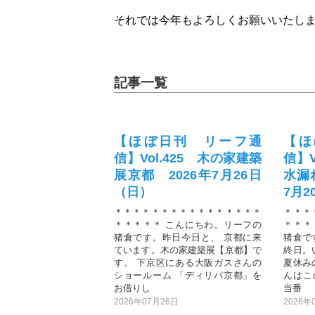
それでは今年もよろしくお願いいたし
記事一覧
【ほぼ日刊 リーフ通
【ほ
信】Vol.425 木の家建築
信】V
展京都 2026年7月26日
水漏
（日）
7月
＊＊＊＊＊＊＊＊＊＊＊＊＊＊＊＊
＊＊＊
＊＊＊＊＊ こんにちわ。リーフの
＊＊＊
猪倉です。昨日今日と、 京都に来
猪倉で
ています。木の家建築展【京都】で
終日。
す。 下京区にある大阪ガスさんの
夏休み
ショールーム 「ディリパ京都」を
んはこ
お借りし
当番
2026年07月26日
2026年