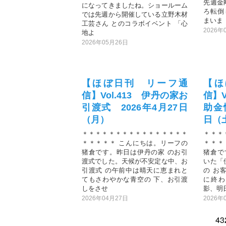
先週金
になってきましたね。ショールーム
ろ転倒
では先週から開催している立野木材
まいま
工芸さん とのコラボイベント 「心
2026年
地よ
2026年05月26日
【ほぼ日刊 リーフ通
【ほ
信】Vol.413 伊丹の家お
信】V
引渡式 2026年4月27日
助金
（月）
日（
＊＊＊＊＊＊＊＊＊＊＊＊＊＊＊＊
＊＊＊
＊＊＊＊＊ こんにちは。リーフの
＊＊＊
猪倉です。昨日は伊丹の家 のお引
猪倉で
渡式でした。天候が不安定な中、お
いた「
引渡式 の午前中は晴天に恵まれと
の お
てもさわやかな青空の 下、お引渡
に終わ
しをさせ
影、明
2026年04月27日
2026年
4