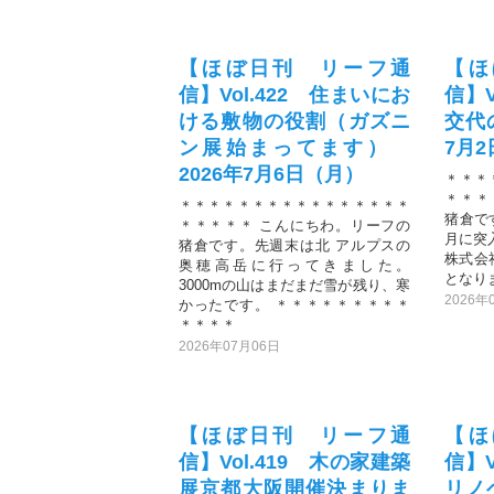
【ほぼ日刊 リーフ通
【ほ
信】Vol.422 住まいにお
信】V
ける敷物の役割（ガズニ
交代
ン展始まってます）
7月
2026年7月6日（月）
＊＊＊
＊＊＊
＊＊＊＊＊＊＊＊＊＊＊＊＊＊＊＊
猪倉で
＊＊＊＊＊ こんにちわ。リーフの
月に突
猪倉です。先週末は北 アルプスの
株式会
奥穂高岳に行ってきました。
となり
3000mの山はまだまだ雪が残り、寒
2026年
かったです。 ＊＊＊＊＊＊＊＊＊
＊＊＊＊
2026年07月06日
【ほぼ日刊 リーフ通
【ほ
信】Vol.419 木の家建築
信】V
展京都大阪開催決まりま
リノ