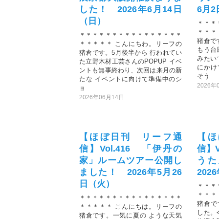
した！ 2026年6月14日
6月
（日）
＊＊＊
＊＊＊
＊＊＊＊＊＊＊＊＊＊＊＊＊＊＊＊
猪倉で
＊＊＊＊＊ こんにちわ。リーフの
もう台
猪倉です。5月後半から 行われてい
みたい
た立野木材工芸さんのPOPUP イベ
にかけ
ントも無事終わり、次回は来月の新
そう
たな イベントに向けて準備中のシ
2026年
ョ
2026年06月14日
【ほぼ日刊 リーフ通
【ほ
信】Vol.416 「伊丹の
信】V
家」ルームツアー公開し
う
ました！ 2026年5月26
202
日（火）
＊＊＊
＊＊＊
＊＊＊＊＊＊＊＊＊＊＊＊＊＊＊＊
猪倉で
＊＊＊＊＊ こんにちは。リーフの
した。
猪倉です。一気に夏の ような天気