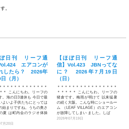
ます。
ぼ日刊 リーフ通
【ほぼ日刊 リーフ通
ol.424 エアコンが
信】Vol.423 JBNってな
れしたら？ 2026年
に？ 2026年7月19日
20日（月）
（日）
＊＊＊＊＊＊＊＊＊＊＊＊＊
＊＊＊＊＊＊＊＊＊＊＊＊＊＊＊＊
＊＊ こんにちわ。リーフの
＊＊＊＊＊ こんにちわ。リーフの
す。海の日3連休も 今日で最
猪倉です。梅雨が明けて 以来猛暑
いよいよ子供たちにとっては
の続く大阪。こんな時にショールー
の始まりですね。うちの奥さ
ム （LEAF VILLAGE）のエアコン
の夏 は町内会のラジオ体操
が故障してしまい ました。しば
2026年07月19日
07月20日