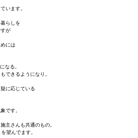
きています。
い暮らしを
ですが
ためには
。
考になる。
りもできるようになり。
質疑に応じている
現象です。
も施主さんも共通のもの。
とを望んでます。