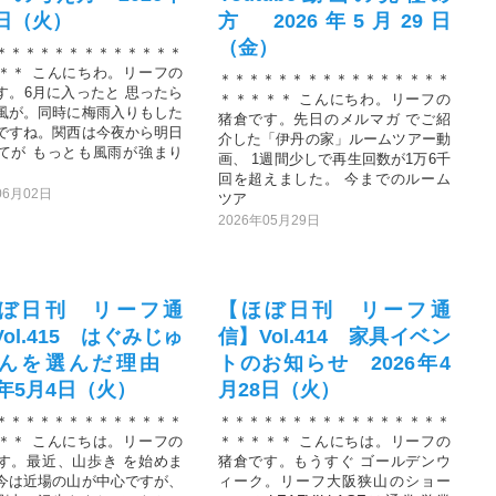
2日（火）
方 2026年5月29日
（金）
＊＊＊＊＊＊＊＊＊＊＊＊＊
＊＊ こんにちわ。リーフの
＊＊＊＊＊＊＊＊＊＊＊＊＊＊＊＊
す。6月に入ったと 思ったら
＊＊＊＊＊ こんにちわ。リーフの
風が。同時に梅雨入りもした
猪倉です。先日のメルマガ でご紹
ですね。関西は今夜から明日
介した「伊丹の家」ルームツアー動
てが もっとも風雨が強まり
画、 1週間少しで再生回数が1万6千
回を超えました。 今までのルーム
06月02日
ツア
2026年05月29日
ぼ日刊 リーフ通
【ほぼ日刊 リーフ通
ol.415 はぐみじゅ
信】Vol.414 家具イベン
たんを選んだ理由
トのお知らせ 2026年4
6年5月4日（火）
月28日（火）
＊＊＊＊＊＊＊＊＊＊＊＊＊
＊＊＊＊＊＊＊＊＊＊＊＊＊＊＊＊
＊＊ こんにちは。リーフの
＊＊＊＊＊ こんにちは。リーフの
す。最近、山歩き を始めま
猪倉です。もうすぐ ゴールデンウ
今は近場の山が中心ですが、
ィーク。リーフ大阪狭山のショー