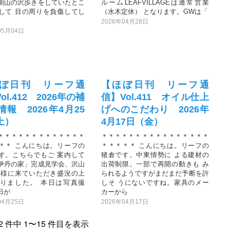
剛山の沢歩きをしていたとこ
ルームLEAFVILLAGEは通常営業
して 目の周りを負傷してし
（水木定休） となります。GWは「
2026年04月28日
05月04日
ぼ日刊 リーフ通
【ほぼ日刊 リーフ通
ol.412 2026年の補
信】Vol.411 オイル仕上
情報 2026年4月25
げへのこだわり 2026年
土）
4月17日（金）
＊＊＊＊＊＊＊＊＊＊＊＊＊
＊＊＊＊＊＊＊＊＊＊＊＊＊＊＊＊
＊＊ こんにちは。リーフの
＊＊＊＊＊ こんにちは。リーフの
す。こちらでもご 案内して
猪倉です。中東情勢に よる建材の
伊丹の家」完成見学会、沢山
出荷制限。一部で再開の動きも み
客様に来ていただき盛況の上
られるようですがまだまだ予断を許
りました。 本日は写真撮
しそ うにないですね。家具のメー
日が
カーから
04月25日
2026年04月17日
32 件中 1〜15 件目を表示