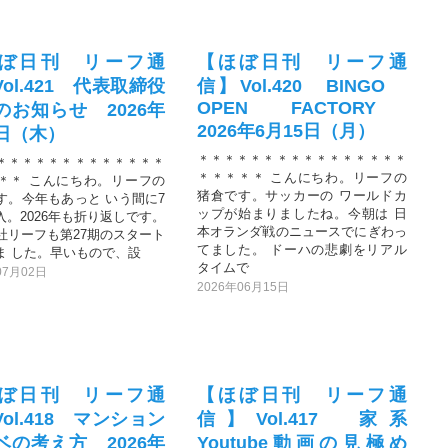
ぼ日刊 リーフ通
【ほぼ日刊 リーフ通
ol.421 代表取締役
信】Vol.420 BINGO
OPEN FACTORY
のお知らせ 2026年
2026年6月15日（月）
2日（木）
＊＊＊＊＊＊＊＊＊＊＊＊＊＊＊＊
＊＊＊＊＊＊＊＊＊＊＊＊＊
＊＊＊＊＊ こんにちわ。リーフの
＊＊ こんにちわ。リーフの
猪倉です。サッカーの ワールドカ
す。今年もあっと いう間に7
ップが始まりましたね。今朝は 日
入。2026年も折り返しです。
本オランダ戦のニュースでにぎわっ
社リーフも第27期のスタート
てました。 ドーハの悲劇をリアル
ま した。早いもので、設
タイムで
07月02日
2026年06月15日
ぼ日刊 リーフ通
【ほぼ日刊 リーフ通
ol.418 マンション
信】Vol.417 家系
ベの考え方 2026年
Youtube動画の見極め