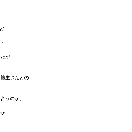
に
など
er
したが
る施主さんとの
り合うのか。
のか
ど