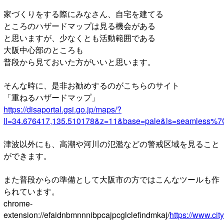
家づくりをする際にみなさん、自宅を建てる
ところのハザードマップは見る機会がある
と思いますが、少なくとも活動範囲である
大阪中心部のところも
普段から見ておいた方がいいと思います。
そんな時に、是非お勧めするのがこちらのサイト
「重ねるハザードマップ」
https://disaportal.gsi.go.jp/maps/?
ll=34.676417,135.510178&z=11&base=pale&ls=seamless%7
津波以外にも、高潮や河川の氾濫などの警戒区域を見ること
ができます。
また普段からの準備として大阪市の方ではこんなツールも作
られています。
chrome-
extension://efaidnbmnnnibpcajpcglclefindmkaj/
https://www.cit