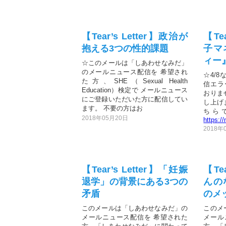
【Tear’s Letter】政治が
【Te
抱える3つの性的課題
子マ
ィー
☆このメールは「しあわせなみだ」
のメールニュース配信を 希望され
☆4/8
た方、SHE（Sexual Health
信エラ
Education）検定で メールニュース
おりま
にご登録いただいた方に配信してい
し上げ
ます。 不要の方はお
ちら
2018年05月20日
https://
2018年
【Tear’s Letter】「妊娠
【Te
退学」の背景にある3つの
んの
矛盾
のメ
このメールは「しあわせなみだ」の
このメ
メールニュース配信を 希望された
メール