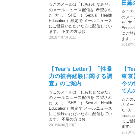
田薫の
☆このメールは「しあわせなみだ」
のメールニュース配信を 希望され
☆この
た方、SHE（Sexual Health
のメー
Education）検定で メールニュース
た方、S
にご登録いただいた方に配信してい
Educ
ます。 不要の方はお
にご登
2018年07月01日
ます。
2018年
【Tear’s Letter】「性暴
【Tea
力の被害経験に関する調
東京
査」のご案内
今の
てん
☆このメールは「しあわせなみだ」
のメールニュース配信を 希望され
☆この
た方、SHE（Sexual Health
のメー
Education）検定で メールニュース
た方、S
にご登録いただいた方に配信してい
Educ
ます。 不要の方はお
にご登
2018年06月10日
ます。
2018年