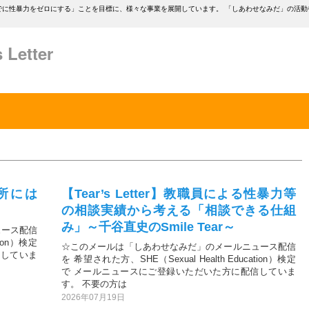
年までに性暴力をゼロにする」ことを目標に、様々な事業を展開しています。 「しあわせなみだ」の活
etter
難所には
【Tear’s Letter】教職員による性暴力等
？
の相談実績から考える「相談できる仕組
み」～千谷直史のSmile Tear～
ュース配信
tion）検定
☆このメールは「しあわせなみだ」のメールニュース配信
信していま
を 希望された方、SHE（Sexual Health Education）検定
で メールニュースにご登録いただいた方に配信していま
す。 不要の方は
2026年07月19日