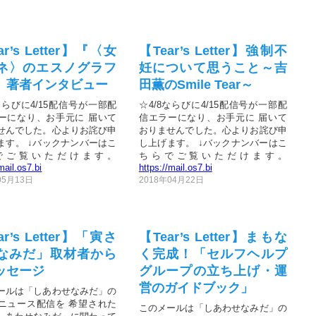
ar’s Letter】『〈女
【Tear’s Letter】強制不
ネ〉のエスノグラフ
妊について思うこと～吉
』著者インタビュー
田薫のSmile Tear～
ならびに4/15配信号が一部配
☆4/8ならびに4/15配信号が一部配
ーになり、お手元に 届いて
信エラーになり、お手元に 届いて
せんでした。心よりお詫び申
おりませんでした。心よりお詫び申
ます。 ↓バックナンバーはこ
し上げます。 ↓バックナンバーはこ
でご覧いただけます。
ちらでご覧いただけます。
mail.os7.bi
https://mail.os7.bi
05月13日
2018年04月22日
ar’s Letter】「寅さ
【Tear’s Letter】まもな
なみだ」取材者から
く完成！「セルフヘルプ
ッセージ
グループの立ち上げ・運
営のガイドブック」
ールは「しあわせなみだ」の
ニュース配信を 希望された
このメールは「しあわせなみだ」の