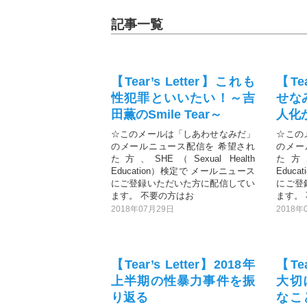
記事一覧
【Tear’s Letter】これも
【Te
性犯罪といいたい！～吉
せなみ
田薫のSmile Tear～
人化
☆このメールは「しあわせなみだ」
☆この
のメールニュース配信を 希望され
のメー
た方、SHE（Sexual Health
た方、S
Education）検定で メールニュース
Educ
にご登録いただいた方に配信してい
にご登
ます。 不要の方はお
ます。
2018年07月29日
2018年
【Tear’s Letter】2018年
【Te
上半期の性暴力事件を振
大切
り返る
なこ