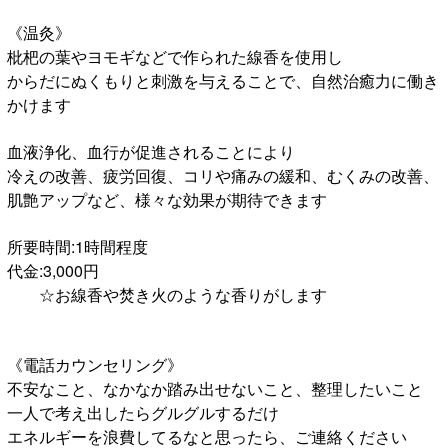
《温灸》
枇杷の葉やヨモギなどで作られた線香を使用し
からだにぬくもりと刺激を与えることで、自然治癒力に働き
かけます
血液浄化、血行が促進されることにより
冷えの改善、疲労回復、コリや痛みの緩和、むくみの改善、
肌艶アップなど、様々な効果が期待できます
所要時間:1時間程度
代金:3,000円
☆お線香や焚き火のような香りがします
《電話カウンセリング》
不安なこと、なかなか踏み出せないこと、整理したいこと
一人で考え出したらグルグルするだけ
エネルギーを浪費してるなと思ったら、ご連絡ください