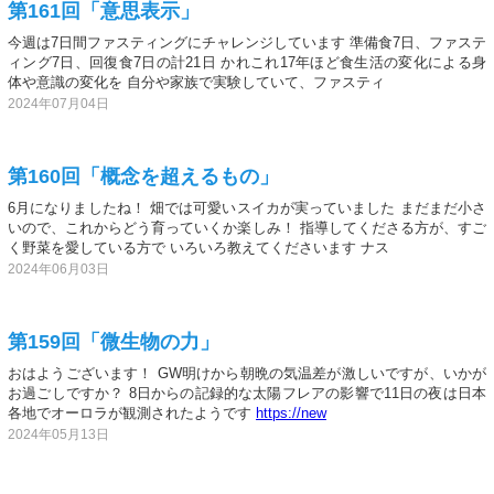
第161回「意思表示」
今週は7日間ファスティングにチャレンジしています 準備食7日、ファステ
ィング7日、回復食7日の計21日 かれこれ17年ほど食生活の変化による身
体や意識の変化を 自分や家族で実験していて、ファスティ
2024年07月04日
第160回「概念を超えるもの」
6月になりましたね！ 畑では可愛いスイカが実っていました まだまだ小さ
いので、これからどう育っていくか楽しみ！ 指導してくださる方が、すご
く野菜を愛している方で いろいろ教えてくださいます ナス
2024年06月03日
第159回「微生物の力」
おはようございます！ GW明けから朝晩の気温差が激しいですが、いかが
お過ごしですか？ 8日からの記録的な太陽フレアの影響で11日の夜は日本
各地でオーロラが観測されたようです
https://new
2024年05月13日