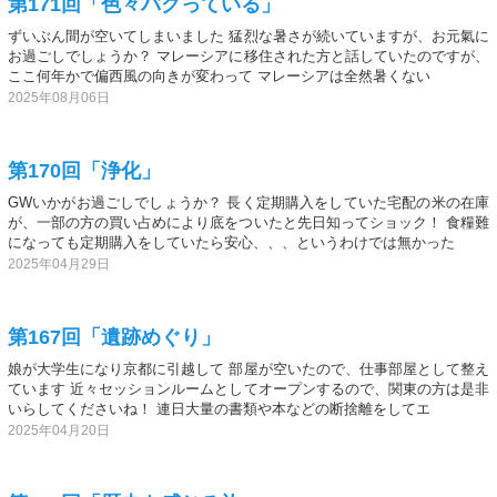
第171回「色々バグっている」
ずいぶん間が空いてしまいました 猛烈な暑さが続いていますが、お元氣に
お過ごしでしょうか？ マレーシアに移住された方と話していたのですが、
ここ何年かで偏西風の向きが変わって マレーシアは全然暑くない
2025年08月06日
第170回「浄化」
GWいかがお過ごしでしょうか？ 長く定期購入をしていた宅配の米の在庫
が、一部の方の買い占めにより底をついたと先日知ってショック！ 食糧難
になっても定期購入をしていたら安心、、、というわけでは無かった
2025年04月29日
第167回「遺跡めぐり」
娘が大学生になり京都に引越して 部屋が空いたので、仕事部屋として整え
ています 近々セッションルームとしてオープンするので、関東の方は是非
いらしてくださいね！ 連日大量の書類や本などの断捨離をしてエ
2025年04月20日