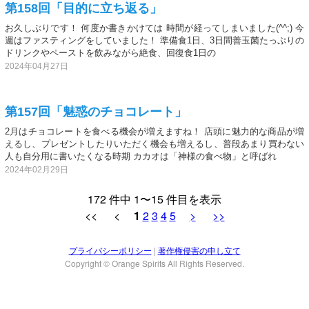
第158回「目的に立ち返る」
お久しぶりです！ 何度か書きかけては 時間が経ってしまいました(^^;) 今
週はファスティングをしていました！ 準備食1日、3日間善玉菌たっぷりの
ドリンクやペーストを飲みながら絶食、回復食1日の
2024年04月27日
第157回「魅惑のチョコレート」
2月はチョコレートを食べる機会が増えますね！ 店頭に魅力的な商品が増
えるし、プレゼントしたりいただく機会も増えるし、普段あまり買わない
人も自分用に書いたくなる時期 カカオは「神様の食べ物」と呼ばれ
2024年02月29日
172 件中 1〜15 件目を表示
<< <
1
2
3
4
5
>
>>
プライバシーポリシー
|
著作権侵害の申し立て
Copyright © Orange Spirits All Rights Reserved.