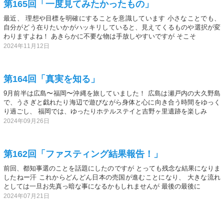
第165回「一度見てみたかったもの」
最近、 理想や目標を明確にすることを意識しています 小さなことでも、
自分がどう在りたいかがハッキリしていると、見えてくるものや選択が変
わりますよね！ あきらかに不要な物は手放しやすいですが そこそ
2024年11月12日
第164回「真実を知る」
9月前半は広島〜福岡〜沖縄を旅していました！ 広島は瀬戸内の大久野島
で、うさぎと戯れたり海辺で遊びながら身体と心に向き合う時間をゆっく
り過ごし、 福岡では、ゆったりホテルステイと吉野ヶ里遺跡を楽しみ
2024年09月26日
第162回「ファスティング結果報告！」
前回、都知事選のことを話題にしたのですが とっても残念な結果になりま
したねー汗 これからどんどん日本の売国が進むことになり、 大きな流れ
としては一旦お先真っ暗な事になるかもしれませんが 最後の最後に
2024年07月21日