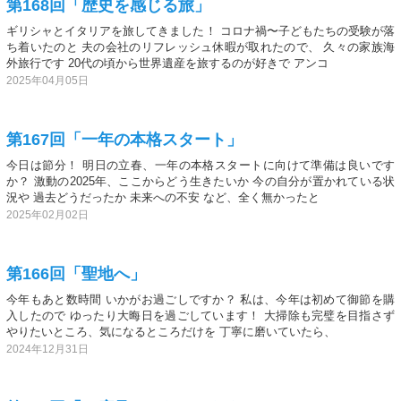
第168回「歴史を感じる旅」
ギリシャとイタリアを旅してきました！ コロナ禍〜子どもたちの受験が落
ち着いたのと 夫の会社のリフレッシュ休暇が取れたので、 久々の家族海
外旅行です 20代の頃から世界遺産を旅するのが好きで アンコ
2025年04月05日
第167回「一年の本格スタート」
今日は節分！ 明日の立春、一年の本格スタートに向けて準備は良いです
か？ 激動の2025年、ここからどう生きたいか 今の自分が置かれている状
況や 過去どうだったか 未来への不安 など、全く無かったと
2025年02月02日
第166回「聖地へ」
今年もあと数時間 いかがお過ごしですか？ 私は、今年は初めて御節を購
入したので ゆったり大晦日を過ごしています！ 大掃除も完璧を目指さず
やりたいところ、気になるところだけを 丁寧に磨いていたら、
2024年12月31日