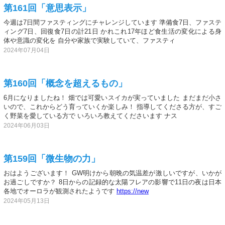
第161回「意思表示」
今週は7日間ファスティングにチャレンジしています 準備食7日、ファステ
ィング7日、回復食7日の計21日 かれこれ17年ほど食生活の変化による身
体や意識の変化を 自分や家族で実験していて、ファスティ
2024年07月04日
第160回「概念を超えるもの」
6月になりましたね！ 畑では可愛いスイカが実っていました まだまだ小さ
いので、これからどう育っていくか楽しみ！ 指導してくださる方が、すご
く野菜を愛している方で いろいろ教えてくださいます ナス
2024年06月03日
第159回「微生物の力」
おはようございます！ GW明けから朝晩の気温差が激しいですが、いかが
お過ごしですか？ 8日からの記録的な太陽フレアの影響で11日の夜は日本
各地でオーロラが観測されたようです
https://new
2024年05月13日