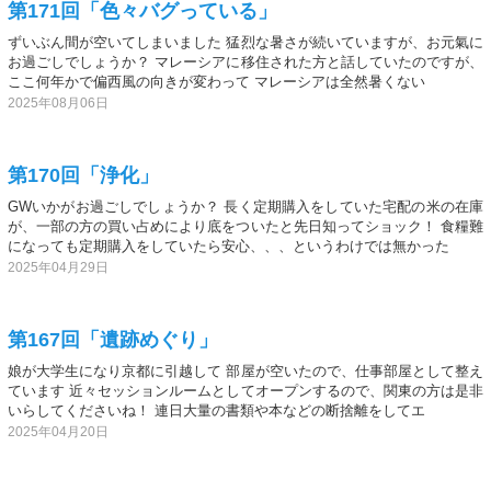
第171回「色々バグっている」
ずいぶん間が空いてしまいました 猛烈な暑さが続いていますが、お元氣に
お過ごしでしょうか？ マレーシアに移住された方と話していたのですが、
ここ何年かで偏西風の向きが変わって マレーシアは全然暑くない
2025年08月06日
第170回「浄化」
GWいかがお過ごしでしょうか？ 長く定期購入をしていた宅配の米の在庫
が、一部の方の買い占めにより底をついたと先日知ってショック！ 食糧難
になっても定期購入をしていたら安心、、、というわけでは無かった
2025年04月29日
第167回「遺跡めぐり」
娘が大学生になり京都に引越して 部屋が空いたので、仕事部屋として整え
ています 近々セッションルームとしてオープンするので、関東の方は是非
いらしてくださいね！ 連日大量の書類や本などの断捨離をしてエ
2025年04月20日