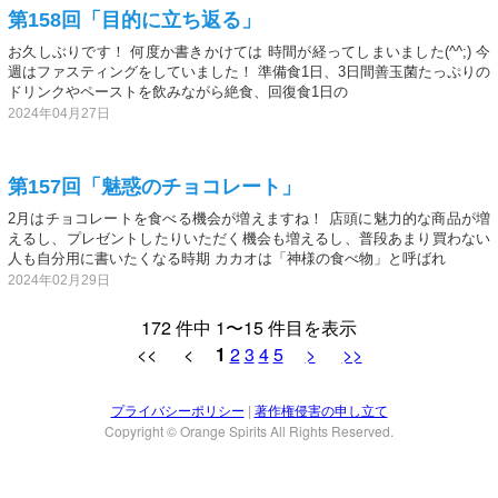
第158回「目的に立ち返る」
お久しぶりです！ 何度か書きかけては 時間が経ってしまいました(^^;) 今
週はファスティングをしていました！ 準備食1日、3日間善玉菌たっぷりの
ドリンクやペーストを飲みながら絶食、回復食1日の
2024年04月27日
第157回「魅惑のチョコレート」
2月はチョコレートを食べる機会が増えますね！ 店頭に魅力的な商品が増
えるし、プレゼントしたりいただく機会も増えるし、普段あまり買わない
人も自分用に書いたくなる時期 カカオは「神様の食べ物」と呼ばれ
2024年02月29日
172 件中 1〜15 件目を表示
<< <
1
2
3
4
5
>
>>
プライバシーポリシー
|
著作権侵害の申し立て
Copyright © Orange Spirits All Rights Reserved.