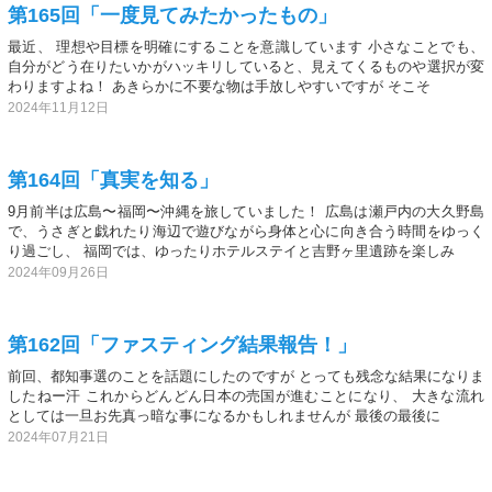
第165回「一度見てみたかったもの」
最近、 理想や目標を明確にすることを意識しています 小さなことでも、
自分がどう在りたいかがハッキリしていると、見えてくるものや選択が変
わりますよね！ あきらかに不要な物は手放しやすいですが そこそ
2024年11月12日
第164回「真実を知る」
9月前半は広島〜福岡〜沖縄を旅していました！ 広島は瀬戸内の大久野島
で、うさぎと戯れたり海辺で遊びながら身体と心に向き合う時間をゆっく
り過ごし、 福岡では、ゆったりホテルステイと吉野ヶ里遺跡を楽しみ
2024年09月26日
第162回「ファスティング結果報告！」
前回、都知事選のことを話題にしたのですが とっても残念な結果になりま
したねー汗 これからどんどん日本の売国が進むことになり、 大きな流れ
としては一旦お先真っ暗な事になるかもしれませんが 最後の最後に
2024年07月21日