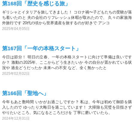
第168回「歴史を感じる旅」
ギリシャとイタリアを旅してきました！ コロナ禍〜子どもたちの受験が落
ち着いたのと 夫の会社のリフレッシュ休暇が取れたので、 久々の家族海
外旅行です 20代の頃から世界遺産を旅するのが好きで アンコ
2025年04月05日
第167回「一年の本格スタート」
今日は節分！ 明日の立春、一年の本格スタートに向けて準備は良いです
か？ 激動の2025年、ここからどう生きたいか 今の自分が置かれている状
況や 過去どうだったか 未来への不安 など、全く無かったと
2025年02月02日
第166回「聖地へ」
今年もあと数時間 いかがお過ごしですか？ 私は、今年は初めて御節を購
入したので ゆったり大晦日を過ごしています！ 大掃除も完璧を目指さず
やりたいところ、気になるところだけを 丁寧に磨いていたら、
2024年12月31日