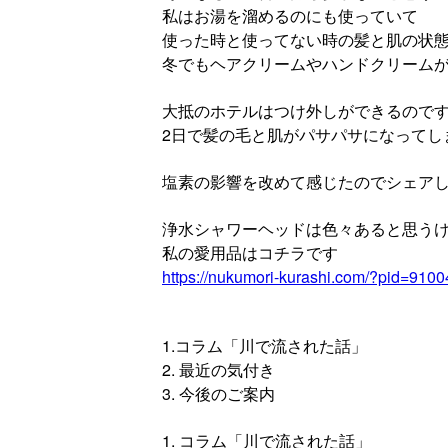
私はお湯を溜めるのにも使っていて
使った時と使ってない時の髪と肌の状
冬でもヘアクリームやハンドクリーム
大抵のホテルはつけ外しができるので
2日で髪の毛と肌がパサパサになってし
塩素の影響を改めて感じたのでシェア
浄水シャワーヘッドは色々あると思う
私の愛用品はコチラです
https://nukumori-kurashi.com/?pid=910
1.コラム「川で流された話」
2. 最近の気付き
3. 今後のご案内
1. コラム「川で流された話」