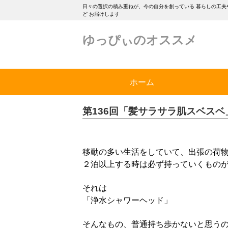
日々の選択の積み重ねが、今の自分を創っている 暮らしの工夫
ど お届けします
ゆっぴぃのオススメ
ホーム
第136回「髪サラサラ肌スベスベ
移動の多い生活をしていて、出張の荷
２泊以上する時は必ず持っていくもの
それは
「浄水シャワーヘッド」
そんなもの、普通持ち歩かないと思う