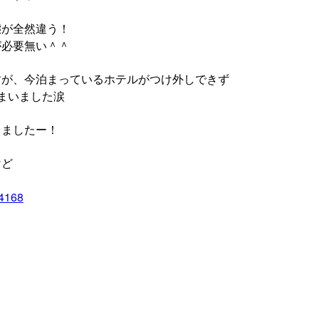
態が全然違う！
が必要無い＾＾
すが、今泊まっているホテルがつけ外しできず
まいました涙
しましたー！
けど
04168