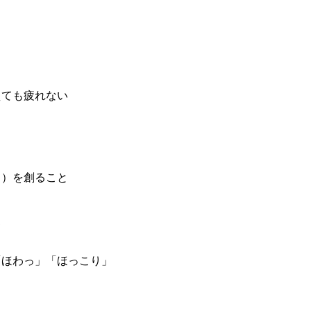
えても疲れない
？）を創ること
て
「ほわっ」「ほっこり」