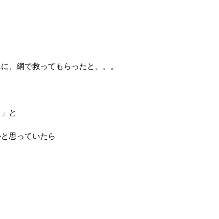
んに、網で救ってもらったと。。。
よ」と
かと思っていたら