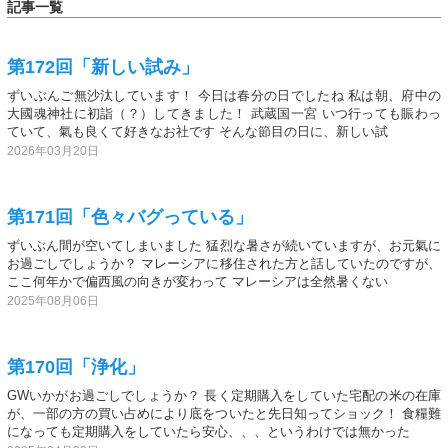
記事一覧
第172回「新しい試み」
ずいぶんご無沙汰しています！ 今日は春分の日でしたね 私は朝、府中の
大國魂神社に初詣（？）してきました！ 武蔵国一宮 いつ行っても賑わっ
ていて、氣も良くて好きなお社です そんな節目の日に、新しい試
2026年03月20日
第171回「色々バグっている」
ずいぶん間が空いてしまいました 猛烈な暑さが続いていますが、お元氣に
お過ごしでしょうか？ マレーシアに移住された方と話していたのですが、
ここ何年かで偏西風の向きが変わって マレーシアは全然暑くない
2025年08月06日
第170回「浄化」
GWいかがお過ごしでしょうか？ 長く定期購入をしていた宅配の米の在庫
が、一部の方の買い占めにより底をついたと先日知ってショック！ 食糧難
になっても定期購入をしていたら安心、、、というわけでは無かった