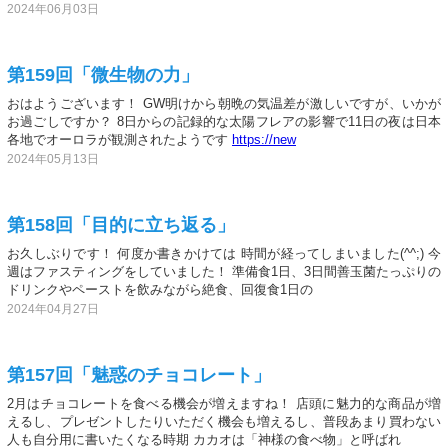
2024年06月03日
第159回「微生物の力」
おはようございます！ GW明けから朝晩の気温差が激しいですが、いかが
お過ごしですか？ 8日からの記録的な太陽フレアの影響で11日の夜は日本
各地でオーロラが観測されたようです
https://new
2024年05月13日
第158回「目的に立ち返る」
お久しぶりです！ 何度か書きかけては 時間が経ってしまいました(^^;) 今
週はファスティングをしていました！ 準備食1日、3日間善玉菌たっぷりの
ドリンクやペーストを飲みながら絶食、回復食1日の
2024年04月27日
第157回「魅惑のチョコレート」
2月はチョコレートを食べる機会が増えますね！ 店頭に魅力的な商品が増
えるし、プレゼントしたりいただく機会も増えるし、普段あまり買わない
人も自分用に書いたくなる時期 カカオは「神様の食べ物」と呼ばれ