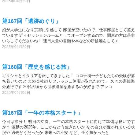
2025年04月29日
第167回「遺跡めぐり」
娘が大学生になり京都に引越して 部屋が空いたので、仕事部屋として整え
ています 近々セッションルームとしてオープンするので、関東の方は是非
いらしてくださいね！ 連日大量の書類や本などの断捨離をしてエ
2025年04月20日
第168回「歴史を感じる旅」
ギリシャとイタリアを旅してきました！ コロナ禍〜子どもたちの受験が落
ち着いたのと 夫の会社のリフレッシュ休暇が取れたので、 久々の家族海
外旅行です 20代の頃から世界遺産を旅するのが好きで アンコ
2025年04月05日
第167回「一年の本格スタート」
今日は節分！ 明日の立春、一年の本格スタートに向けて準備は良いです
か？ 激動の2025年、ここからどう生きたいか 今の自分が置かれている状
況や 過去どうだったか 未来への不安 など、全く無かったと