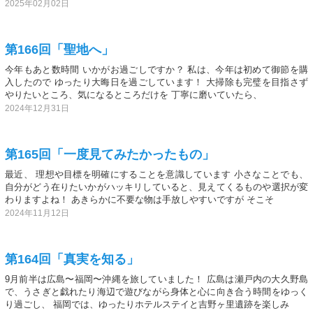
2025年02月02日
第166回「聖地へ」
今年もあと数時間 いかがお過ごしですか？ 私は、今年は初めて御節を購
入したので ゆったり大晦日を過ごしています！ 大掃除も完璧を目指さず
やりたいところ、気になるところだけを 丁寧に磨いていたら、
2024年12月31日
第165回「一度見てみたかったもの」
最近、 理想や目標を明確にすることを意識しています 小さなことでも、
自分がどう在りたいかがハッキリしていると、見えてくるものや選択が変
わりますよね！ あきらかに不要な物は手放しやすいですが そこそ
2024年11月12日
第164回「真実を知る」
9月前半は広島〜福岡〜沖縄を旅していました！ 広島は瀬戸内の大久野島
で、うさぎと戯れたり海辺で遊びながら身体と心に向き合う時間をゆっく
り過ごし、 福岡では、ゆったりホテルステイと吉野ヶ里遺跡を楽しみ