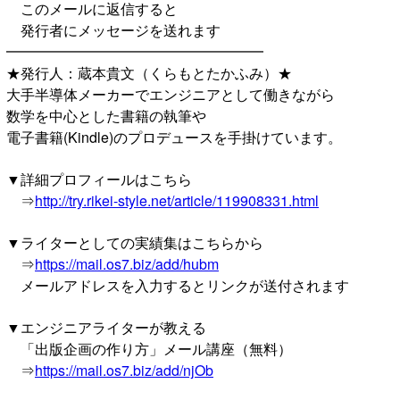
このメールに返信すると
発行者にメッセージを送れます
━━━━━━━━━━━━━━━━━━
★発行人：蔵本貴文（くらもとたかふみ）★
大手半導体メーカーでエンジニアとして働きながら
数学を中心とした書籍の執筆や
電子書籍(Kindle)のプロデュースを手掛けています。
▼詳細プロフィールはこちら
⇒
http://try.rikei-style.net/article/119908331.html
▼ライターとしての実績集はこちらから
⇒
https://mail.os7.biz/add/hubm
メールアドレスを入力するとリンクが送付されます
▼エンジニアライターが教える
「出版企画の作り方」メール講座（無料）
⇒
https://mail.os7.biz/add/njOb