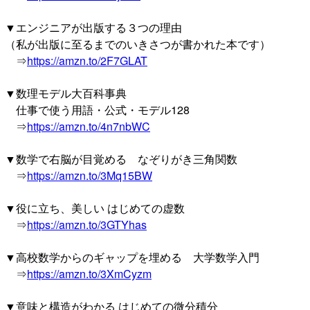
▼エンジニアが出版する３つの理由
（私が出版に至るまでのいきさつが書かれた本です）
⇒
https://amzn.to/2F7GLAT
▼数理モデル大百科事典
仕事で使う用語・公式・モデル128
⇒
https://amzn.to/4n7nbWC
▼数学で右脳が目覚める なぞりがき三角関数
⇒
https://amzn.to/3Mq15BW
▼役に立ち、美しい はじめての虚数
⇒
https://amzn.to/3GTYhas
▼高校数学からのギャップを埋める 大学数学入門
⇒
https://amzn.to/3XmCyzm
▼意味と構造がわかる はじめての微分積分