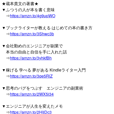
★蔵本貴文の著書★
▼ふつうの人が本を書く意味
⇒
https://amzn.to/4g9upWO
▼ブックライターが教える はじめての本の書き方
⇒
https://amzn.to/3Shwc3b
▼会社勤めのエンジニアが副業で
本当の自由と自信を手に入れた話
⇒
https://amzn.to/3yhkfBh
▼稼げる 学べる 夢がある Kindleライター入門
⇒
https://amzn.to/3qe5RlZ
▼思考のバグをつぶす エンジニアの副業術
⇒
https://amzn.to/2WX5i34
▼エンジニアが人生を変えたメモ
⇒
https://amzn.to/2HIjDc3