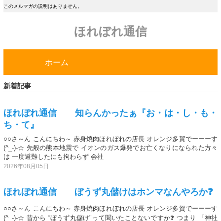
このメルマガの説明はありません。
ほれぼれ通信
ホーム
新着記事
ほれぼれ通信 知らんかったぁ『お・は・し・も・
ち・て』
○○さ～ん こんにちわ～ 赤身焼肉ほれぼれの店長 オレンジ多賀でーーーす
(^_-)-☆ 先般の熊本地震で イオンのガス爆発でお亡くなりになられた方々
は 一度避難したにも拘わらず 会社
2026年08月05日
ほれぼれ通信 ぼうず丸儲けはホンマなんやろか❓
○○さ～ん こんにちわ～ 赤身焼肉ほれぼれの店長 オレンジ多賀でーーーす
(^_-)-☆ 昔から “ぼうず丸儲け"って聞いたことないですか❓ つまり 「神社