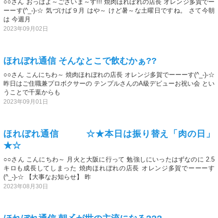
○○さん おっはよ～ございま～す!!! 焼肉ほれぼれの店長 オレンジ多賀でー
ーーす(^_-)-☆ 気づけば９月 はや～ けど暑～な土曜日ですね。 さて今朝
は 今週月
2023年09月02日
ほれぼれ通信 そんなとこで飲むかぁ??
○○さん こんにちわ～ 焼肉ほれぼれの店長 オレンジ多賀でーーーす(^_-)-☆
昨日はご住職兼プロボクサーの テンプルさんのA級デビューお祝い会 とい
うことで千葉からも
2023年09月01日
ほれぼれ通信 ☆★本日は振り替え「肉の日」
★☆
○○さん こんにちわ～ 月火と大阪に行って 勉強しにいったはずなのに 2.5
キロも成長してしまった 焼肉ほれぼれの店長 オレンジ多賀でーーーす
(^_-)-☆ 【大事なお知らせ】 昨
2023年08月30日