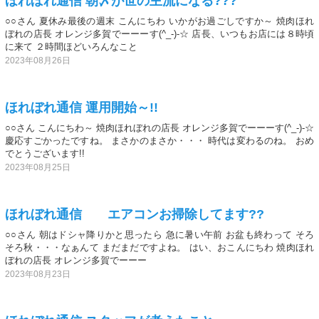
ほれぼれ通信 朝〆が世の主流になる???
○○さん 夏休み最後の週末 こんにちわ いかがお過ごしですか～ 焼肉ほれ
ぼれの店長 オレンジ多賀でーーーす(^_-)-☆ 店長、いつもお店には８時頃
に来て ２時間ほどいろんなこと
2023年08月26日
ほれぼれ通信 運用開始～!!
○○さん こんにちわ～ 焼肉ほれぼれの店長 オレンジ多賀でーーーす(^_-)-☆
慶応すごかったですね。 まさかのまさか・・・ 時代は変わるのね。 おめ
でとうございます!!
2023年08月25日
ほれぼれ通信 エアコンお掃除してます??
○○さん 朝はドシャ降りかと思ったら 急に暑い午前 お盆も終わって そろ
そろ秋・・・なぁんて まだまだですよね。 はい、おこんにちわ 焼肉ほれ
ぼれの店長 オレンジ多賀でーーー
2023年08月23日