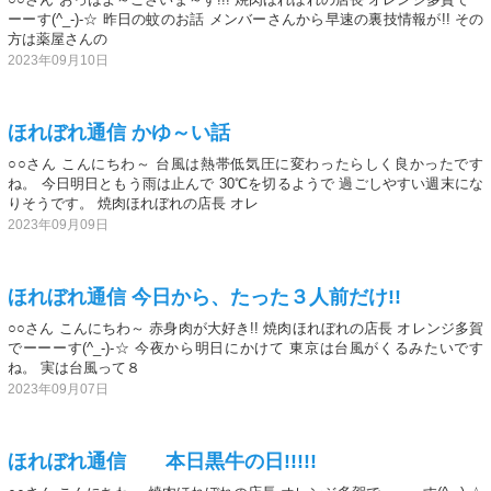
ーーす(^_-)-☆ 昨日の蚊のお話 メンバーさんから早速の裏技情報が!! その
方は薬屋さんの
2023年09月10日
ほれぼれ通信 かゆ～い話
○○さん こんにちわ～ 台風は熱帯低気圧に変わったらしく良かったです
ね。 今日明日ともう雨は止んで 30℃を切るようで 過ごしやすい週末にな
りそうです。 焼肉ほれぼれの店長 オレ
2023年09月09日
ほれぼれ通信 今日から、たった３人前だけ!!
○○さん こんにちわ～ 赤身肉が大好き!! 焼肉ほれぼれの店長 オレンジ多賀
でーーーす(^_-)-☆ 今夜から明日にかけて 東京は台風がくるみたいです
ね。 実は台風って８
2023年09月07日
ほれぼれ通信 本日黒牛の日!!!!!