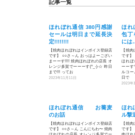
記事一覧
ほれぼれ通信 380円感謝
ほれ
セールは明日まで延長決
包丁
定!!!!!!!!
には
【焼肉ほれぼれはインボイス登録店
【焼肉
です】 ○○さ～ん おっはよーござい
です】
まーーす!!!! 焼肉ほれぼれの店長 オ
ほれぼ
レンジ多賀でーーーす(^_-)-☆ 昨日
ーーす
まで!!! ってお
ルコー
日で
2023年11月11日
2023年
ほれぼれ通信 お蕎麦
ほれ
のお話
ル撃退
【焼肉ほれぼれはインボイス登録店
【焼肉
です】 ○○さ～ん こんにちわ〜 焼肉
です】 
ほれぼれの店長 オレンジ多賀でー
肉ほれ