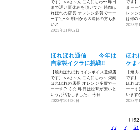
です】 ○○さ～ん こんにちわ〜 昨日
です】
まで遅い夏休みを頂いてた 焼肉ほ
まーー
れぼれの店長 オレンジ多賀でーー
レンジ多
ーす^_−☆ 明日から３連休の方も多
は何の
いと
2023年
2023年11月02日
ほれぼれ通信 今年は
ほれ
自家製イクラに挑戦!!
ケま
【焼肉ほれぼれはインボイス登録店
【焼肉
です】 ○○さ～ん こんにちわ～ 焼肉
です】 
ほれぼれの店長 オレンジ多賀でー
ほれぼ
ーーす(^_-)-☆ 昨日は松茸が安いと
ーーす(
いうお話をしました。 今日
います
2023年10月26日
2023年
116
<<
<
51