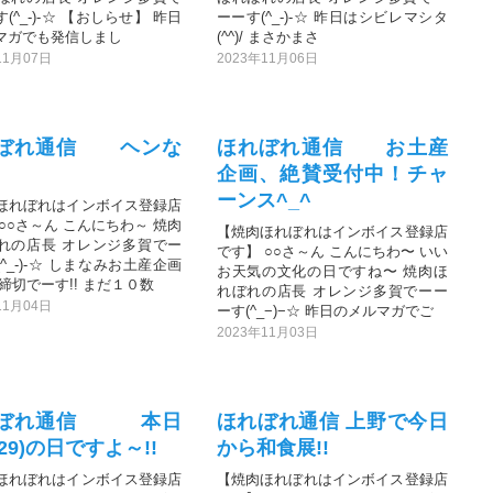
(^_-)-☆ 【おしらせ】 昨日
ーーす(^_-)-☆ 昨日はシビレマシタ
マガでも発信しまし
(^^)/ まさかまさ
11月07日
2023年11月06日
ぼれ通信 ヘンな
ほれぼれ通信 お土産
企画、絶賛受付中！チャ
ーンス^_^
ほれぼれはインボイス登録店
○○さ～ん こんにちわ～ 焼肉
【焼肉ほれぼれはインボイス登録店
れの店長 オレンジ多賀でー
です】 ○○さ～ん こんにちわ〜 いい
^_-)-☆ しまなみお土産企画
お天気の文化の日ですね〜 焼肉ほ
締切でーす!! まだ１０数
れぼれの店長 オレンジ多賀でーー
11月04日
ーす(^_−)−☆ 昨日のメルマガでご
2023年11月03日
れぼれ通信 本日
ほれぼれ通信 上野で今日
29)の日ですよ～!!
から和食展!!
ほれぼれはインボイス登録店
【焼肉ほれぼれはインボイス登録店