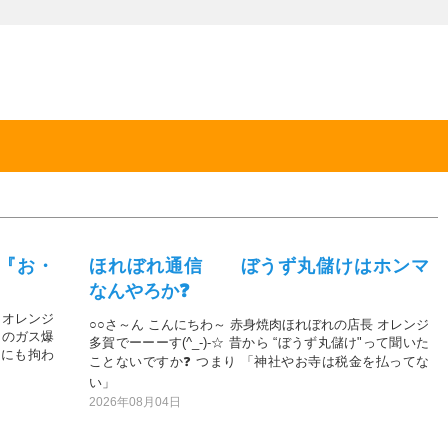
『お・
ほれぼれ通信 ぼうず丸儲けはホンマ
なんやろか❓
 オレンジ
○○さ～ん こんにちわ～ 赤身焼肉ほれぼれの店長 オレンジ
ンのガス爆
多賀でーーーす(^_-)-☆ 昔から “ぼうず丸儲け"って聞いた
たにも拘わ
ことないですか❓ つまり 「神社やお寺は税金を払ってな
い」
2026年08月04日