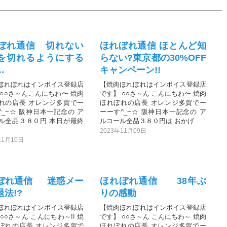
ぼれ通信 切れない
ほれぼれ通信 ほとんど知
を切れるようにする
らない?東京都の30%OFF
…
キャンペーン!!
ほれぼれはインボイス登録店
【焼肉ほれぼれはインボイス登録店
 ○○さ～んこんにちわ〜 焼肉
です】 ○○さ～ん こんにちわ〜 焼肉
れの店長 オレンジ多賀でー
ほれぼれの店長 オレンジ多賀でー
^_−☆ 阪神日本一記念の ア
ーーす^_−☆ 阪神日本一記念の ア
ル全品３８０円 本日が最終
ルコール全品３８０円は おかげ
2023年11月09日
11月10日
ぼれ通信 迷惑メー
ほれぼれ通信 38年ぶ
法!?
りの感動
ほれぼれはインボイス登録店
【焼肉ほれぼれはインボイス登録店
○○さ～ん こんにちわ～!! 焼
です】 ○○さ～ん こんにちわ～ 焼肉
ぼれの店長 オレンジ多賀で
ほれぼれの店長 オレンジ多賀でー