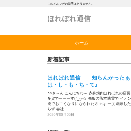
このメルマガの説明はありません。
ほれぼれ通信
ホーム
新着記事
ほれぼれ通信 知らんかったぁ
は・し・も・ち・て』
○○さ～ん こんにちわ～ 赤身焼肉ほれぼれの店長
多賀でーーーす(^_-)-☆ 先般の熊本地震で イオ
発でお亡くなりになられた方々は 一度避難し
らず 会社
2026年08月05日