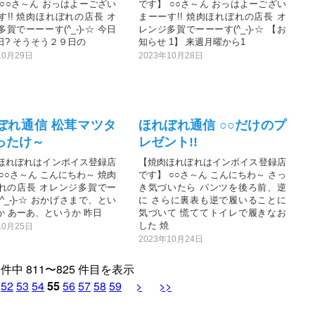
 ○○さ～ん おっはよーござい
です】 ○○さ～ん おっはよーござい
す!! 焼肉ほれぼれの店長 オ
まーーす!! 焼肉ほれぼれの店長 オ
賀でーーーす(^_-)-☆ 今日
レンジ多賀でーーーす(^_-)-☆ 【お
日? そうそう２９日の
知らせ 1】 来週月曜から1
10月29日
2023年10月28日
ぼれ通信 松茸マツタ
ほれぼれ通信 ○○だけのプ
ったけ～
レゼント!!
ほれぼれはインボイス登録店
【焼肉ほれぼれはインボイス登録店
○○さ～ん こんにちわ～ 焼肉
です】 ○○さ～ん こんにちわ～ さっ
れの店長 オレンジ多賀でー
き気づいたら パンツを後ろ前、逆
^_-)-☆ おかげさまで、とい
に さらに裏表も逆で履いることに
か あーあ、というか 昨日
気づいて 慌ててトイレで履きなお
した 焼
10月25日
2023年10月24日
2 件中 811〜825 件目を表示
52
53
54
55
56
57
58
59
>
>>