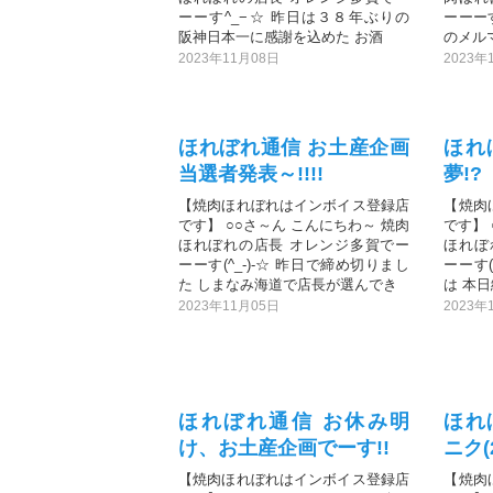
ーーす^_−☆ 昨日は３８年ぶりの
ーーーす
阪神日本一に感謝を込めた お酒
のメル
2023年11月08日
2023年
ほれぼれ通信 お土産企画
ほれ
当選者発表～!!!!
夢!?
【焼肉ほれぼれはインボイス登録店
【焼肉
です】 ○○さ～ん こんにちわ～ 焼肉
です】 
ほれぼれの店長 オレンジ多賀でー
ほれぼ
ーーす(^_-)-☆ 昨日で締め切りまし
ーーす(
た しまなみ海道で店長が選んでき
は 本日
2023年11月05日
2023年
ほれぼれ通信 お休み明
ほ
け、お土産企画でーす!!
ニク(
【焼肉ほれぼれはインボイス登録店
【焼肉