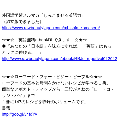
外国語学習メルマガ「しみこませる英語力」
（独立版できました）
https://www.rawbeautyjapan.com/ml_shimikomaseru/
☆★☆ 英語無料e-bookDLできます ☆★☆
◆『あなたの「日本語」を味方にすれば、 「英語」はもっ
とラクに伸びる。 』
http://www.rawbeautyjapan.com/ebook/RBJe_reportvol012012
☆★☆ローフード・フォー・ビジー・ピープル☆★☆
ローフードの基本と時間をかけないレシピが学べる古典。
簡単なアボカド・ディップから、三段がさねの「ロー・コテ
ッジ・パイ」まで
１冊に147のレシピを収録のボリュームです。
書籍
http://goo.gl/31fdYv