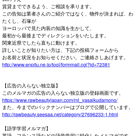
賃貸までできるよう、ご相談を承ります。
この告知は業者さんのご紹介ではなく、物件が決まれば、わ
たくし、石塚が
ヨーロッパで見た内装の知識を生かして、
最初から最後までディレクションをいたします。
関東近県でしたら直ちに動けます。
詳しいことが知りたい方は、下記の投稿フォームから
お名前と状況をお知らせください。ご連絡さしあげます。
http://www.enpitu.ne.jp/tool/formmail.cgi?id=72381
【広告の入らない独立版】
このメルマガの広告の入らない独立版の登録画面です。
https://www.rawbeautyjapan.com/ml_yasaikudamono/
また、今までのバックナンバーはブログで公開しています。
http://rawbeauty.seesaa.net/category/27696233-1.html
【語学学習メルマガ】
英語、フランス語などの語学学習に特化したメルマガです。