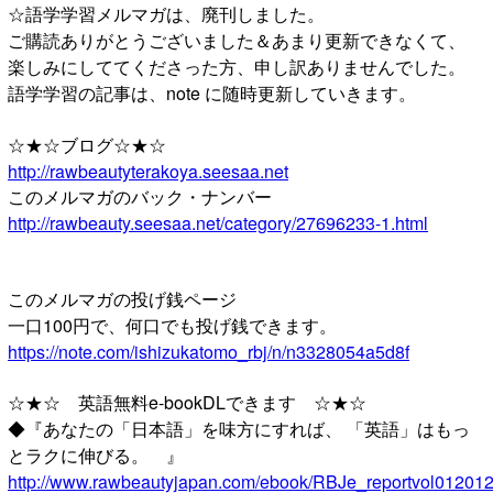
☆語学学習メルマガは、廃刊しました。
ご購読ありがとうございました＆あまり更新できなくて、
楽しみにしててくださった方、申し訳ありませんでした。
語学学習の記事は、note に随時更新していきます。
☆★☆ブログ☆★☆
http://rawbeautyterakoya.seesaa.net
このメルマガのバック・ナンバー
http://rawbeauty.seesaa.net/category/27696233-1.html
このメルマガの投げ銭ページ
一口100円で、何口でも投げ銭できます。
https://note.com/ishizukatomo_rbj/n/n3328054a5d8f
☆★☆ 英語無料e-bookDLできます ☆★☆
◆『あなたの「日本語」を味方にすれば、 「英語」はもっ
とラクに伸びる。 』
http://www.rawbeautyjapan.com/ebook/RBJe_reportvol012012