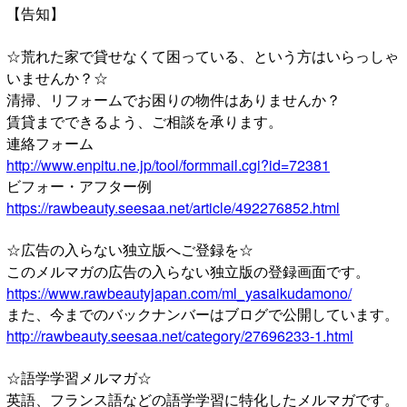
【告知】
☆荒れた家で貸せなくて困っている、という方はいらっしゃ
いませんか？☆
清掃、リフォームでお困りの物件はありませんか？
賃貸までできるよう、ご相談を承ります。
連絡フォーム
http://www.enpitu.ne.jp/tool/formmail.cgi?id=72381
ビフォー・アフター例
https://rawbeauty.seesaa.net/article/492276852.html
☆広告の入らない独立版へご登録を☆
このメルマガの広告の入らない独立版の登録画面です。
https://www.rawbeautyjapan.com/ml_yasaikudamono/
また、今までのバックナンバーはブログで公開しています。
http://rawbeauty.seesaa.net/category/27696233-1.html
☆語学学習メルマガ☆
英語、フランス語などの語学学習に特化したメルマガです。