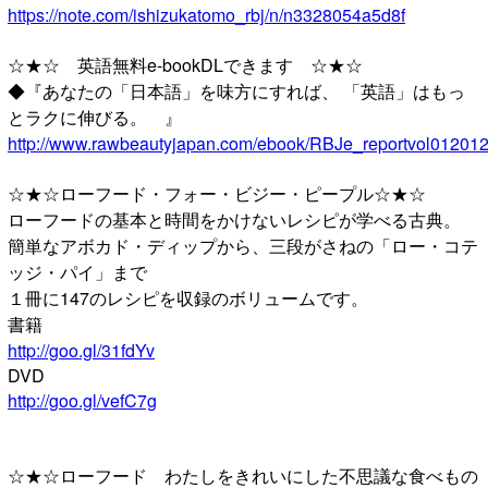
https://note.com/ishizukatomo_rbj/n/n3328054a5d8f
☆★☆ 英語無料e-bookDLできます ☆★☆
◆『あなたの「日本語」を味方にすれば、 「英語」はもっ
とラクに伸びる。 』
http://www.rawbeautyjapan.com/ebook/RBJe_reportvol012012
☆★☆ローフード・フォー・ビジー・ピープル☆★☆
ローフードの基本と時間をかけないレシピが学べる古典。
簡単なアボカド・ディップから、三段がさねの「ロー・コテ
ッジ・パイ」まで
１冊に147のレシピを収録のボリュームです。
書籍
http://goo.gl/31fdYv
DVD
http://goo.gl/vefC7g
☆★☆ローフード わたしをきれいにした不思議な食べもの