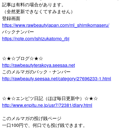
記事は有料の場合があります。
（全然更新できなくてすみません）
登録画面
https://www.rawbeautyjapan.com/ml_shimikomaseru/
バックナンバー
https://note.com/ishizukatomo_rbj
☆★☆ブログ☆★☆
http://rawbeautyterakoya.seesaa.net
このメルマガのバック・ナンバー
http://rawbeauty.seesaa.net/category/27696233-1.html
☆★☆エンピツ日記（ほぼ毎日更新中）☆★☆
http://www.enpitu.ne.jp/usr7/72381/diary.html
このメルマガの投げ銭ページ
一口100円で、何口でも投げ銭できます。