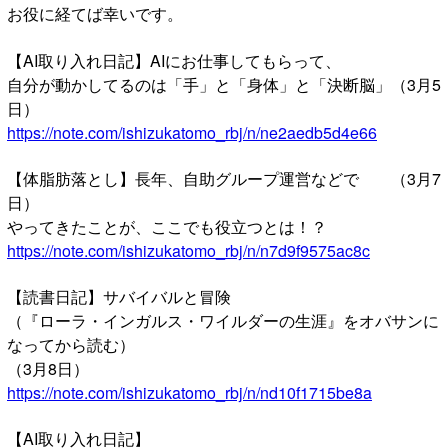
お役に経てば幸いです。
【AI取り入れ日記】AIにお仕事してもらって、
自分が動かしてるのは「手」と「身体」と「決断脳」（3月5
日）
https://note.com/ishizukatomo_rbj/n/ne2aedb5d4e66
【体脂肪落とし】長年、自助グループ運営などで （3月7
日）
やってきたことが、ここでも役立つとは！？
https://note.com/ishizukatomo_rbj/n/n7d9f9575ac8c
【読書日記】サバイバルと冒険
（『ローラ・インガルス・ワイルダーの生涯』をオバサンに
なってから読む）
（3月8日）
https://note.com/ishizukatomo_rbj/n/nd10f1715be8a
【AI取り入れ日記】