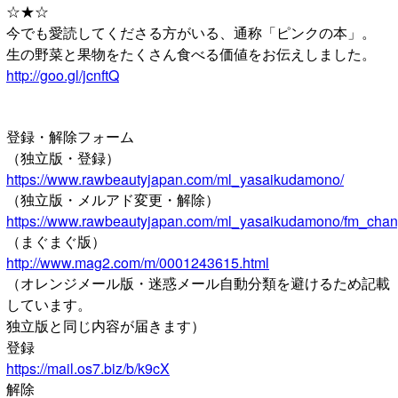
☆★☆
今でも愛読してくださる方がいる、通称「ピンクの本」。
生の野菜と果物をたくさん食べる価値をお伝えしました。
http://goo.gl/jcnftQ
登録・解除フォーム
（独立版・登録）
https://www.rawbeautyjapan.com/ml_yasaikudamono/
（独立版・メルアド変更・解除）
https://www.rawbeautyjapan.com/ml_yasaikudamono/fm_chan
（まぐまぐ版）
http://www.mag2.com/m/0001243615.html
（オレンジメール版・迷惑メール自動分類を避けるため記載
しています。
独立版と同じ内容が届きます）
登録
https://mail.os7.biz/b/k9cX
解除