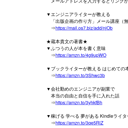
メールアドレスを入力するとリンクが
▼エンジニアライターが教える
「出版企画の作り方」メール講座（
⇒
https://mail.os7.biz/add/njOb
★蔵本貴文の著書★
▼ふつうの人が本を書く意味
⇒
https://amzn.to/4g9upWO
▼ブックライターが教える はじめての
⇒
https://amzn.to/3Shwc3b
▼会社勤めのエンジニアが副業で
本当の自由と自信を手に入れた話
⇒
https://amzn.to/3yhkfBh
▼稼げる 学べる 夢がある Kindleライ
⇒
https://amzn.to/3qe5RlZ