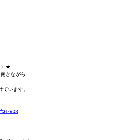
━
━
み）★
て働きながら
掛けています。
9fc67903
ら