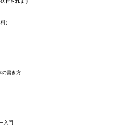
送付されます
無料）
本の書き方
ター入門