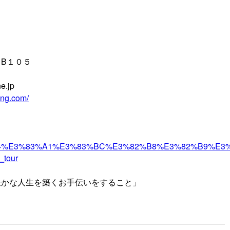
B１０５
e.jp
ing.com/
E3%82%A4%E3%83%A1%E3%83%BC%E3%82%B8%E3%82
_tour
豊かな人生を築くお手伝いをすること」
。