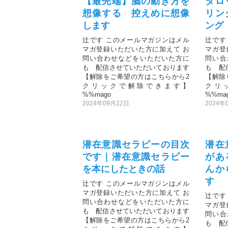
【最先端】脳の動き方を
タロ
想像する 控えめに想像
リン
します
ング
辻です このメールマガジンはメル
辻です
マガ登録いただいた方に加えて お
マガ登
問い合わせなどをいただいた方に
問い合
も 配信させていただいております
も 配
【解除をご希望の方はこちらから2
【解除
クリックで解除できます】
クリ
%%mago
%%ma
2024年09月22日
2024年
潜在意識セラピーの目次
潜在
です｜潜在意識セラピー
があ
を本にしたときの話
んか
す
辻です このメールマガジンはメル
マガ登録いただいた方に加えて お
辻です
問い合わせなどをいただいた方に
マガ登
も 配信させていただいております
問い合
【解除をご希望の方はこちらから2
も 配