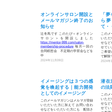
オンラインサロン開設と
「夢
メールマガジン終了のお
ら夢
知らせ
て・
辻冬馬です このたび＜オンライン
このメ
サロン＞を開設しました
いただ
https://mentor-999.com/salon-
せなど
membership-procedure
毎月一回の
せてい
合同瞑想会 不定期の学習会などを
ご希望
中
で解除で
2024年11月09日
2024年
イメージングは３つの感
潜在
覚を喚起する｜能力開発
の法
としてのイメージング
このメ
いただ
このメールマガジンはメルマガ登録
せなど
いただいた方に加えて お問い合わ
せてい
せなどをいただいた方にも 配信さ