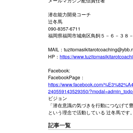
メールマガジン配信責任者
潜在能力開発コーチ
辻冬馬
090-8357-6711
福岡県福岡市城南区鳥飼５－６－３８－
MAIL：tuzitomasikitarotcoaching@ybb.n
HP：
https://www.tuzitomasikitarotcoach
Facebook:
FacebookPage：
https://www.facebook.com/%
240559143529350/?modal=admin_todo
ビジョン
「潜在意識の気づきを行動につなげて
という理念で活動している 辻冬馬です
記事一覧