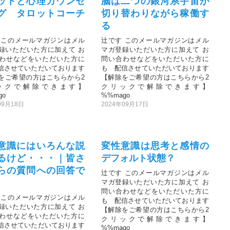
ットと心理カウンセ
脳は二つの銀河系宇宙が
グ タロットコーチ
切り替わりながら稼働す
る
 このメールマガジンはメル
辻です このメールマガジンはメル
録いただいた方に加えて お
マガ登録いただいた方に加えて お
わせなどをいただいた方に
問い合わせなどをいただいた方に
信させていただいております
も 配信させていただいております
をご希望の方はこちらから2
【解除をご希望の方はこちらから2
ックで解除できます】
クリックで解除できます】
go
%%mago
09月18日
2024年09月17日
意識にはいろんな説
変性意識は思考と感情の
るけど・・・｜皆さ
デフォルト状態？
らの質問への回答で
辻です このメールマガジンはメル
マガ登録いただいた方に加えて お
問い合わせなどをいただいた方に
 このメールマガジンはメル
も 配信させていただいております
録いただいた方に加えて お
【解除をご希望の方はこちらから2
わせなどをいただいた方に
クリックで解除できます】
信させていただいております
%%mago