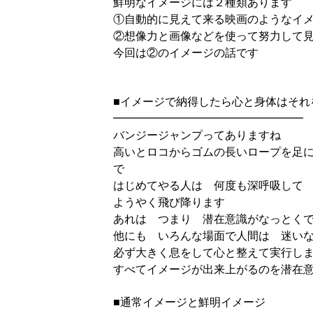
鮮明なイメージには２種類あります
①自動的に見えて来る映画のようなイ
②想像力と画像などを使って努力して
今回は②のイメージの話です
■イメージで納得したら心と身体はそれ
━━━━━━━━━━━━━━━━━
バンジージャンプってありますね
高いとロコからゴムの長いロープを足
で
はじめてやる人は 何度も深呼吸して
ようやく飛び降ります
あれは つまり 潜在意識がなっとく
他にも いろんな場面で人間は 迷い
必ず大きく息をして心と整えて実行し
すべてイメージが出来上がるのを潜在
■通常イメージと鮮明イメージ