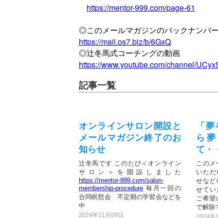
https://mentor-999.com/page-61
◎このメールマガジンのバックナンバ
https://mail.os7.biz/b/6GxQ
◎辻冬馬式コーチングの動画
https://www.youtube.com/channel/UC
記事一覧
オンラインサロン開設と
「夢
メールマガジン終了のお
ら夢
知らせ
て・
辻冬馬です このたび＜オンライン
このメ
サロン＞を開設しました
いただ
https://mentor-999.com/salon-
せなど
membership-procedure
毎月一回の
せてい
合同瞑想会 不定期の学習会などを
ご希望
中
で解除で
2024年11月09日
2024年