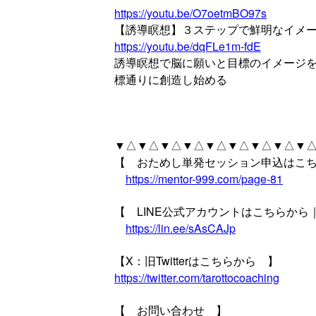
https://youtu.be/O7oetmBO97s
【誘導瞑想】３ステップで鮮明なイメ
https://youtu.be/dqFLe1m-fdE
誘導瞑想で脳に願いと目標のイメージ
標通りに創造し始める
▼△▼△▼△▼△▼△▼△▼△▼△▼△
【 おためし単発セッション申込はこ
https://mentor-999.com/page-81
【 LINE公式アカウントはこちらか
https://lin.ee/sAsCAJp
【X：旧Twitterはこちらから 】
https://twitter.com/tarottocoaching
【 お問い合わせ 】