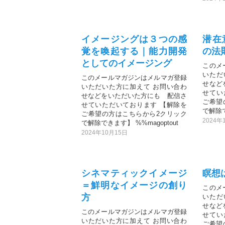
イメージングは３つの感
潜在
覚を喚起する｜能力開発
の法
としてのイメージング
このメ
いただ
このメールマガジンはメルマガ登録
せなど
いただいた方に加えて お問い合わ
せてい
せなどをいただいた方にも 配信さ
ご希望
せていただいております 【解除を
で解除で
ご希望の方はこちらから2クリック
2024年
で解除できます】 %%magoptout
2024年10月15日
シネマティックイメージ
瞑想
＝鮮明なイメージの創り
このメ
方
いただ
せなど
このメールマガジンはメルマガ登録
せてい
いただいた方に加えて お問い合わ
ご希望